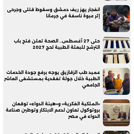
انفجار يهز ريف دمشق وسقوط قتلى وجرحى
إثر عبوة ناسفة في جرمانا
حتى 27 أغسطس.. الصحة تعلن فتح باب
الترشح للبعثة الطبية لحج 2027
عميد طب الزقازيق يوجه برفع جودة الخدمات
الطبية خلال جولة تفقدية بمستشفى العاشر
الجامعي
«الملكية الفكرية» و«هيئة الدواء» توقعان
بروتوكول تعاون لدعم الابتكار وتوطين صناعة
الدواء في مصر