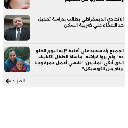
الاتحادي الديمقراطي يطالب بدراسة تعديل
حد الاعفاء علي ضريبة السكن
الجميع رآه سعيد على أغنية "إيه اليوم الحلو
ده" ولم يروا فراشه.. مأساة الطفل الكفيف
الذي أبكى الملايين: "نفسي أعمل عمرة وبابا
يرتاح من التروسيكل"
المزيد