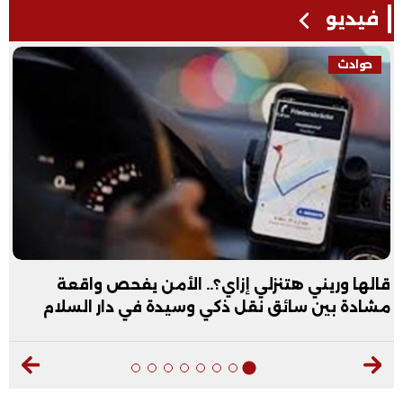
فيديو
حوادث
قالها وريني هتنزلي إزاي؟.. الأمن يفحص واقعة
مشادة بين سائق نقل ذكي وسيدة في دار السلام