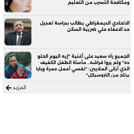
ومكافحة التسرب من التعليم
الاتحادي الديمقراطي يطالب بدراسة تعديل
حد الاعفاء علي ضريبة السكن
الجميع رآه سعيد على أغنية "إيه اليوم الحلو
ده" ولم يروا فراشه.. مأساة الطفل الكفيف
الذي أبكى الملايين: "نفسي أعمل عمرة وبابا
يرتاح من التروسيكل"
المزيد