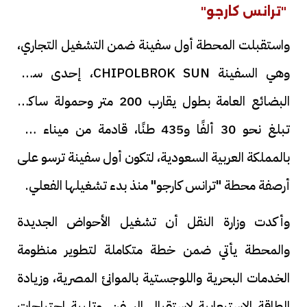
"ترانس كارجو"
واستقبلت المحطة أول سفينة ضمن التشغيل التجاري،
وهي السفينة CHIPOLBROK SUN، إحدى سفن
البضائع العامة بطول يقارب 200 متر وحمولة ساكنة
تبلغ نحو 30 ألفًا و435 طنًا، قادمة من ميناء ضبا
بالمملكة العربية السعودية، لتكون أول سفينة ترسو على
أرصفة محطة "ترانس كارجو" منذ بدء تشغيلها الفعلي.
وأكدت وزارة النقل أن تشغيل الأحواض الجديدة
والمحطة يأتي ضمن خطة متكاملة لتطوير منظومة
الخدمات البحرية واللوجستية بالموانئ المصرية، وزيادة
الطاقة الاستيعابية لاستقبال السفن، وتلبية احتياجات