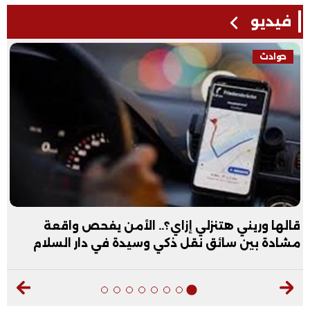
فيديو
ادث
فيدي
 وريني هتنزلي إزاي؟.. الأمن يفحص واقعة
عبد ا
ة بين سائق نقل ذكي وسيدة في دار السلام
فيديو