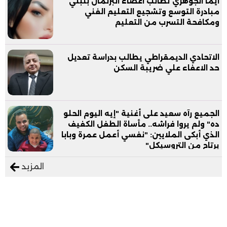
ايما الجوهري تطالب اعضاء البرلمان بتبني
مبادرة التوسع وتشجيع التعليم الفني
ومكافحة التسرب من التعليم
الاتحادي الديمقراطي يطالب بدراسة تعديل
حد الاعفاء علي ضريبة السكن
الجميع رآه سعيد على أغنية "إيه اليوم الحلو
ده" ولم يروا فراشه.. مأساة الطفل الكفيف
الذي أبكى الملايين: "نفسي أعمل عمرة وبابا
يرتاح من التروسيكل"
المزيد