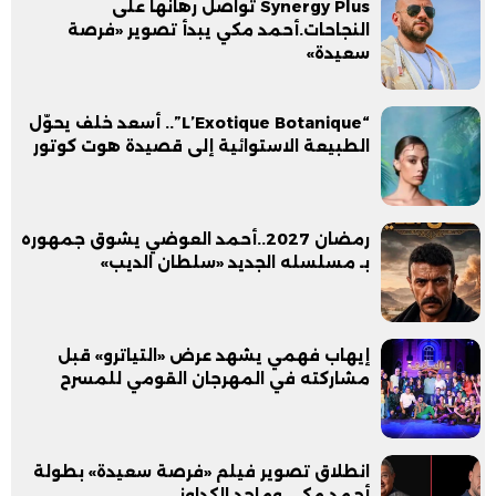
Synergy Plus تواصل رهانها على
النجاحات.أحمد مكي يبدأ تصوير «فرصة
سعيدة»
“L’Exotique Botanique”.. أسعد خلف يحوّل
الطبيعة الاستوائية إلى قصيدة هوت كوتور
رمضان 2027..أحمد العوضي يشوق جمهوره
بـ مسلسله الجديد «سلطان الديب»
إيهاب فهمي يشهد عرض «التياترو» قبل
مشاركته في المهرجان القومي للمسرح
انطلاق تصوير فيلم «فرصة سعيدة» بطولة
أحمد مكي وماجد الكداوني