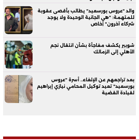
والد "عروس بورسعيد" يطالب بأقصى عقوبة
للمتهمة: "هي الجانية الوحيدة ولا يوجد
شركاء آخرون" |خاص
شوبير يكشف مفاجأة بشأن انتقال نجم
الأهلي إلى الزمالك
بعد تراجعهم عن الإلغاء.. أسرة "عروس
بورسعيد" تعيد توكيل المحامي نيازي إبراهيم
لقيادة القضية