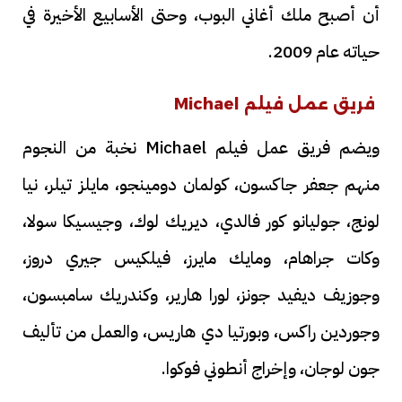
أن أصبح ملك أغاني البوب، وحتى الأسابيع الأخيرة في
حياته عام 2009.
فريق عمل فيلم Michael
ويضم فريق عمل فيلم Michael نخبة من النجوم
منهم جعفر جاكسون، كولمان دومينجو، مايلز تيلر، نيا
لونج، جوليانو كور فالدي، ديريك لوك، وجيسيكا سولا،
وكات جراهام، ومايك مايرز، فيلكيس جيري دروز،
وجوزيف ديفيد جونز، لورا هارير، وكندريك سامبسون،
وجوردين راكس، وبورتيا دي هاريس، والعمل من تأليف
جون لوجان، وإخراج أنطوني فوكوا.