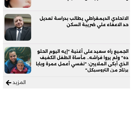
الاتحادي الديمقراطي يطالب بدراسة تعديل
حد الاعفاء علي ضريبة السكن
الجميع رآه سعيد على أغنية "إيه اليوم الحلو
ده" ولم يروا فراشه.. مأساة الطفل الكفيف
الذي أبكى الملايين: "نفسي أعمل عمرة وبابا
يرتاح من التروسيكل"
المزيد