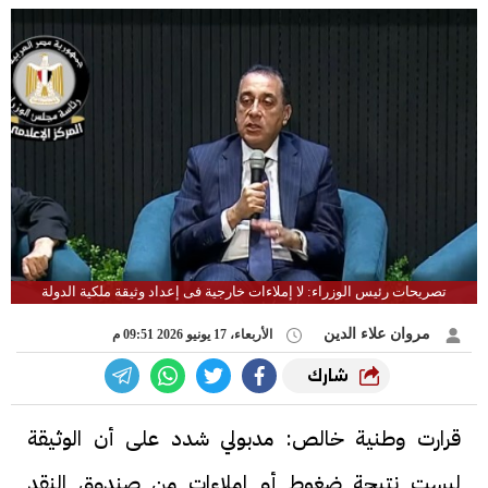
تصريحات رئيس الوزراء: لا إملاءات خارجية فى إعداد وثيقة ملكية الدولة
مروان علاء الدين
الأربعاء، 17 يونيو 2026 09:51 م
شارك
قرارت وطنية خالص: مدبولي شدد على أن الوثيقة
ليست نتيجة ضغوط أو إملاءات من صندوق النقد