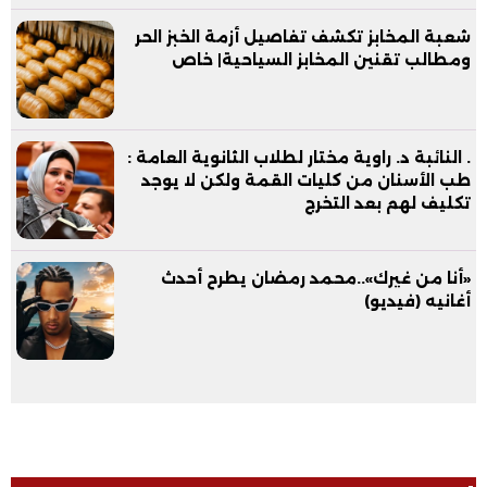
شعبة المخابز تكشف تفاصيل أزمة الخبز الحر
ومطالب تقنين المخابز السياحية| خاص
. النائبة د. راوية مختار لطلاب الثانوية العامة :
طب الأسنان من كليات القمة ولكن لا يوجد
تكليف لهم بعد التخرج
«أنا من غيرك»..محمد رمضان يطرح أحدث
أغانيه (فيديو)