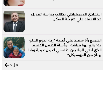
الاتحادي الديمقراطي يطالب بدراسة تعديل
حد الاعفاء علي ضريبة السكن
الجميع رآه سعيد على أغنية "إيه اليوم الحلو
ده" ولم يروا فراشه.. مأساة الطفل الكفيف
الذي أبكى الملايين: "نفسي أعمل عمرة وبابا
يرتاح من التروسيكل"
المزيد