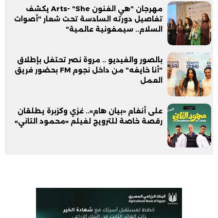
مهرجان "هي الفنون Arts- "She يكشف
تفاصيل دورته السادسة تحت شعار "أصوات
السلام.. سيمفونية عالمية"
بالصور والفيديو .. مروة نصر تحتفل بإطلاق
"أنا خايفه" من داخل نجوم FM بحضور فريق
العمل
على أنغام «بيان هام».. غزي وكزبرة يطلقان
رقصة خاصة للترويج لفيلم «محمود التاني»