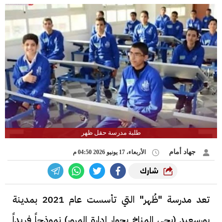
طلبة مدرسة حقل ظهر
جهاد أمام
الأربعاء، 17 يونيو 2026 04:50 م
شارك
تعد مدرسة "ظُهر" التي تأسست عام 2021 بمدينة
بورسعيد (بحي المناخ بجوار إدارة المرور) نموذجاً فريداً