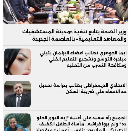
وزير الصحة يتابع تنفيذ «مدينة المستشفيات
والمعاهد التعليمية» بالعاصمة الجديدة
ايما الجوهري تطالب اعضاء البرلمان بتبني
مبادرة التوسع وتشجيع التعليم الفني
ومكافحة التسرب من التعليم
الاتحادي الديمقراطي يطالب بدراسة تعديل
حد الاعفاء علي ضريبة السكن
الجميع رآه سعيد على أغنية "إيه اليوم الحلو
ده" ولم يروا فراشه.. مأساة الطفل الكفيف
الذي أبكى الملايين: "نفسي أعمل عمرة وبابا