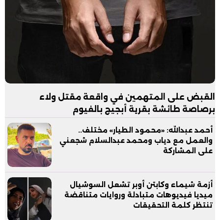
القبض على المتهمين في واقعة مقتل ولاء
برصاصة طائشة بقرية أبجيج بالفيوم
أحمد عبدالله: «محمود الطيار» مختلف..
والعمل مع دياب ومحمد عبدالسلام شجعني
على المشاركة
أزمة شيماء وكابتن أوبر تشعل السوشيال
ميديا فيديوهات متبادلة وروايات متناقضة
تنتظر كلمة التحقيقات