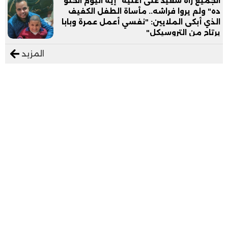
الجميع رآه سعيد على أغنية "إيه اليوم الحلو
ده" ولم يروا فراشه.. مأساة الطفل الكفيف
الذي أبكى الملايين: "نفسي أعمل عمرة وبابا
يرتاح من التروسيكل"
المزيد