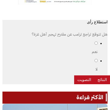
استطلاع رأى
هل تتوقع تراجع ترامب عن مقترح تهجير أهل غزة؟
نعم
لا
الأكثر قراءة