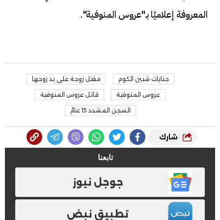
المعروفة إعلاميًا بـ"عروس المنوفية".
جنايات شبين الكوم
مقتل زوجة على يد زوجها
عروس المنوفية
قاتل عروس المنوفية
السجن المشدد 15 عامً
شارك
تابعنا
جوجل نيوز
تطبيق نبض