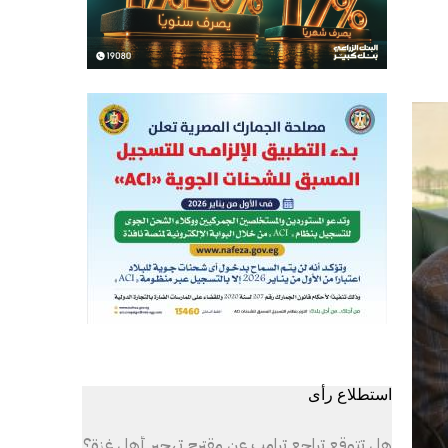
استطلاع رأى
هل تتوقع تراجع ترامب عن مقترح تهجير أهل غزة؟