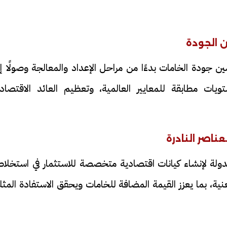
 الجودة
دة الخامات بدءًا من مراحل الإعداد والمعالجة وصولًا إل
فيديو
ويات مطابقة للمعايير العالمية، وتعظيم العائد الاقتصاد
ناصر النادرة
 الدولة لإنشاء كيانات اقتصادية متخصصة للاستثمار في استخل
ح ديني في القوصية..
ابني بطل وفخورة بيه.. أول ظهور 
تحفة معمارية بتكلفة تجاوزت 20
عماد سائق التريلا مع والدته بعد
معنية، بما يعزز القيمة المضافة للخامات ويحقق الاستفادة المث
تصدره التريند| فيديو