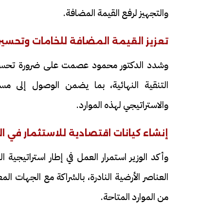
والتجهيز لرفع القيمة المضافة.
تعزيز القيمة المضافة للخامات وتحسين
وشدد الدكتور محمود عصمت على ضرورة تحسين جو
فيديو
فيديو
التنقية النهائية، بما يضمن الوصول إلى مست
والاستراتيجي لهذه الموارد.
إنشاء كيانات اقتصادية للاستثمار في الع
وأكد الوزير استمرار العمل في إطار استراتيجية
الوداع الأخير.. دفن جثامين الضحايا
افتتاح أكبر صر
الأربعة بقرية السعدية في الفيوم
العناصر الأرضية النادرة، بالشراكة مع الجهات ال
مليون جنيه
من الموارد المتاحة.