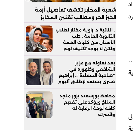
اد
شعبة المخابز تكشف تفاصيل أزمة
رد
الخبز الحر ومطالب تقنين المخابز
السياحية| خاص
. النائبة د. راوية مختار لطلاب
الثانوية العامة : طب
الأسنان من كليات القمة
ولكن لا يوجد تكليف لهم
بعد التخرج
ة، والتي يبلغ عددها 9 مراكز في
بعد تعاونه مع عزيز
الشافعي وظهوره في
ة
"صاحبة السعادة".. إبراهيم
صبري يستعد لإطلاق ألبوم
"كلام"
محافظ بورسعيد يزور منجد
المناخ ويؤكد على تقديم
كافه لوحة الرعاية له
ولأسرته
لى
جة