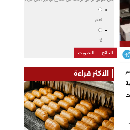
نعم
لا
صر
الأكثر قراءة
ية
ات
اد