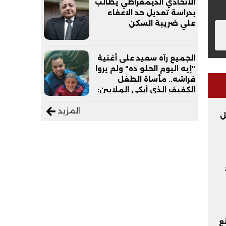
الاتحادي الديمقراطي يطالب
بدراسة تعديل حد الاعفاء
علي ضريبة السكن
الجميع رآه سعيد على أغنية
"إيه اليوم الحلو ده" ولم يروا
فراشه.. مأساة الطفل
الكفيف الذي أبكى الملايين:
"نفسي أعمل عمرة وبابا
المزيد
يرتاح من التروسيكل"
ل
نع