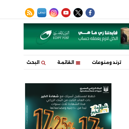
facebook
twitter
youtube
نبض
instagram
rss feed
ترند ومنوعات
القائمة
البحث