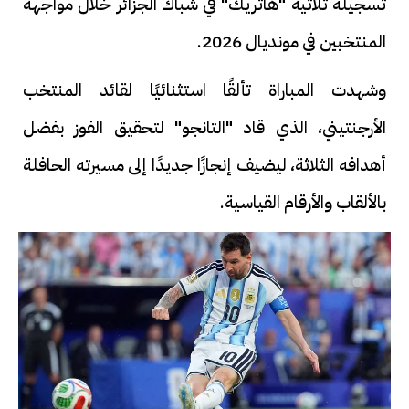
تسجيله ثلاثية "هاتريك" في شباك الجزائر خلال مواجهة
المنتخبين في مونديال 2026.
وشهدت المباراة تألقًا استثنائيًا لقائد المنتخب
الأرجنتيني، الذي قاد "التانجو" لتحقيق الفوز بفضل
أهدافه الثلاثة، ليضيف إنجازًا جديدًا إلى مسيرته الحافلة
بالألقاب والأرقام القياسية.