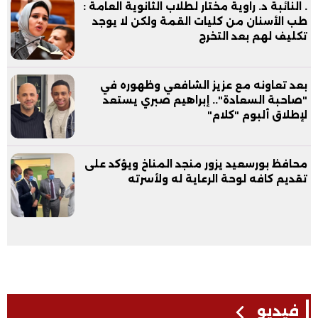
. النائبة د. راوية مختار لطلاب الثانوية العامة :
طب الأسنان من كليات القمة ولكن لا يوجد
تكليف لهم بعد التخرج
بعد تعاونه مع عزيز الشافعي وظهوره في
"صاحبة السعادة".. إبراهيم صبري يستعد
لإطلاق ألبوم "كلام"
محافظ بورسعيد يزور منجد المناخ ويؤكد على
تقديم كافه لوحة الرعاية له ولأسرته
فيديو