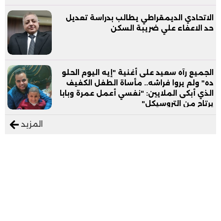
الاتحادي الديمقراطي يطالب بدراسة تعديل
حد الاعفاء علي ضريبة السكن
الجميع رآه سعيد على أغنية "إيه اليوم الحلو
ده" ولم يروا فراشه.. مأساة الطفل الكفيف
الذي أبكى الملايين: "نفسي أعمل عمرة وبابا
يرتاح من التروسيكل"
المزيد