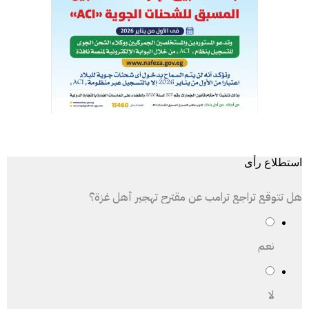
استطلاع رأى
هل تتوقع تراجع ترامب عن مقترح تهجير أهل غزة؟
نعم
لا