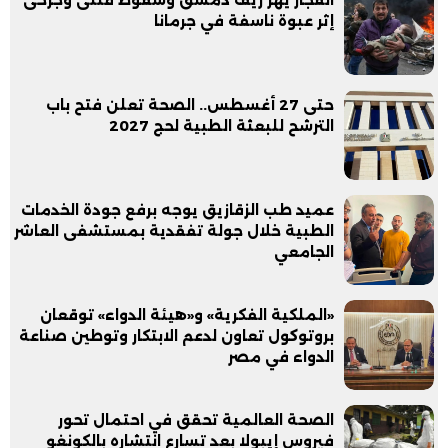
انفجار يهز ريف دمشق وسقوط قتلى وجرحى
إثر عبوة ناسفة في جرمانا
حتى 27 أغسطس.. الصحة تعلن فتح باب
الترشح للبعثة الطبية لحج 2027
عميد طب الزقازيق يوجه برفع جودة الخدمات
الطبية خلال جولة تفقدية بمستشفى العاشر
الجامعي
«الملكية الفكرية» و«هيئة الدواء» توقعان
بروتوكول تعاون لدعم الابتكار وتوطين صناعة
الدواء في مصر
الصحة العالمية تحقق في احتمال تحور
فيروس إيبولا بعد تسارع انتشاره بالكونغو