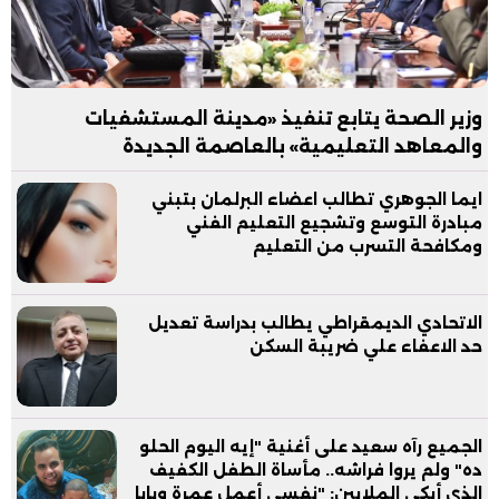
وزير الصحة يتابع تنفيذ «مدينة المستشفيات
والمعاهد التعليمية» بالعاصمة الجديدة
ايما الجوهري تطالب اعضاء البرلمان بتبني
مبادرة التوسع وتشجيع التعليم الفني
ومكافحة التسرب من التعليم
الاتحادي الديمقراطي يطالب بدراسة تعديل
حد الاعفاء علي ضريبة السكن
الجميع رآه سعيد على أغنية "إيه اليوم الحلو
ده" ولم يروا فراشه.. مأساة الطفل الكفيف
الذي أبكى الملايين: "نفسي أعمل عمرة وبابا