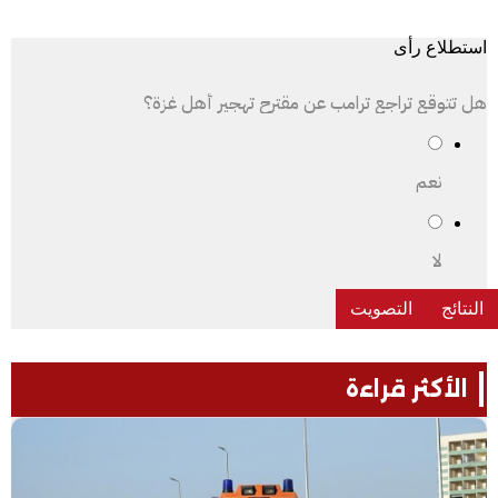
استطلاع رأى
هل تتوقع تراجع ترامب عن مقترح تهجير أهل غزة؟
نعم
لا
الأكثر قراءة