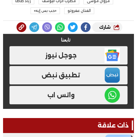
مروان موسى
مطرب الراب أبيوسف
زياد ظاظا
الفنان عفروتو
«حب بس إيه»
شارك
تابعنا
جوجل نيوز
تطبيق نبض
واتس اب
ذات علاقة