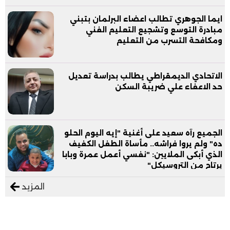
ايما الجوهري تطالب اعضاء البرلمان بتبني
مبادرة التوسع وتشجيع التعليم الفني
ومكافحة التسرب من التعليم
الاتحادي الديمقراطي يطالب بدراسة تعديل
حد الاعفاء علي ضريبة السكن
الجميع رآه سعيد على أغنية "إيه اليوم الحلو
ده" ولم يروا فراشه.. مأساة الطفل الكفيف
الذي أبكى الملايين: "نفسي أعمل عمرة وبابا
يرتاح من التروسيكل"
المزيد