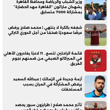
وزير الشباب والرياضة ومحافظ القاهرة
يشهدان ماراثون “القاهرة مهد الحضارة”
بمشاركة 7000 متسابق
شغفه بالكرة لا ينتهي | محمد صلاح يرفض
عرضًا سعوديًا ضخمًا من أجل الدوري التركي
قائمة الراحلين تتسع.. 11 لاعبًا يغادرون الأهلي
في الميركاتو الصيفي من ضمنهم نجوم
الفريق
أزمة جديدة في الزمالك | عبدالله السعيد
يرفض المشاركة في المران بسبب
المستحقات
تأثير محمد صلاح | طرابزون سبور يحصد
مكاسب قياسية بعد ضم فخر العرب