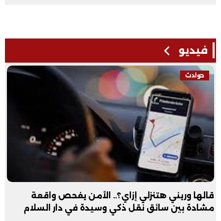
فيديو
حوادث
قالها وريني هتنزلي إزاي؟.. الأمن يفحص واقعة
مشادة بين سائق نقل ذكي وسيدة في دار السلام