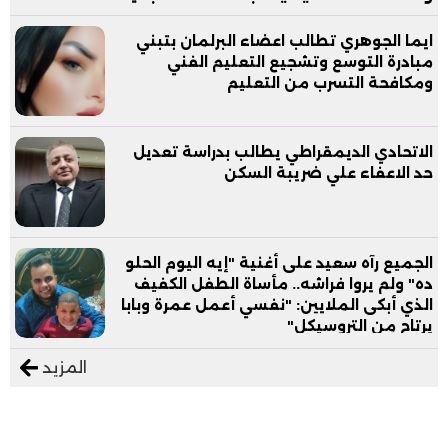
ايما الجوهري تطالب اعضاء البرلمان بتبني
مبادرة التوسع وتشجيع التعليم الفني
ومكافحة التسرب من التعليم
الاتحادي الديمقراطي يطالب بدراسة تعديل
حد الاعفاء علي ضريبة السكن
الجميع رآه سعيد على أغنية "إيه اليوم الحلو
ده" ولم يروا فراشه.. مأساة الطفل الكفيف
الذي أبكى الملايين: "نفسي أعمل عمرة وبابا
يرتاح من التروسيكل"
المزيد