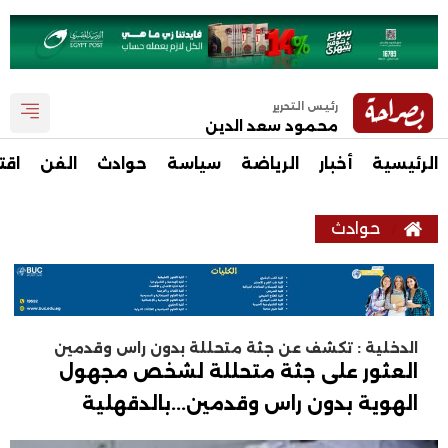
رئيس التحرير
محمود سعد الدين
الرئيسية
أخبار
الرياضة
سياسة
حوادث
الفن
اقت
حوادث
الدخلية : تكشف عن جثة متحللة بدون راس وقدمين
العثور على جثة متحللة لشخص مجهول
الهوية بدون راس وقدمين...بالدقهلية