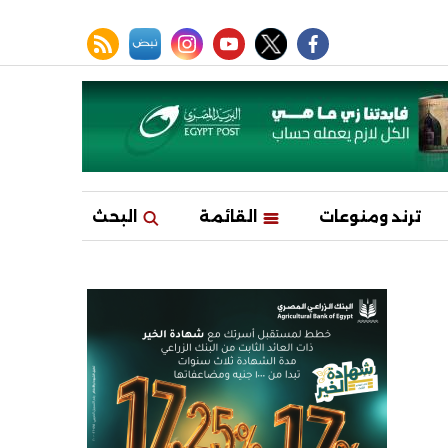
facebook
twitter
youtube
نبض
instagram
rss feed
ترند ومنوعات
القائمة
البحث