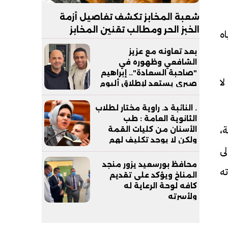
شعبة المخابز تكشف تفاصيل أزمة
الخبز الحر ومطالب تقنين المخابز
اه
السياحية| خاص
بعد تعاونه مع عزيز
الشافعي وظهوره في
"صاحبة السعادة".. إبراهيم
ا
صبري يستعد لإطلاق ألبوم
"كلام"
. النائبة د. راوية مختار لطلاب
الثانوية العامة : طب
،
الأسنان من كليات القمة
ولكن لا يوجد تكليف لهم
لى
بعد التخرج
محافظ بورسعيد يزور منجد
ه
المناخ ويؤكد على تقديم
كافه لوحة الرعاية له
ولأسرته