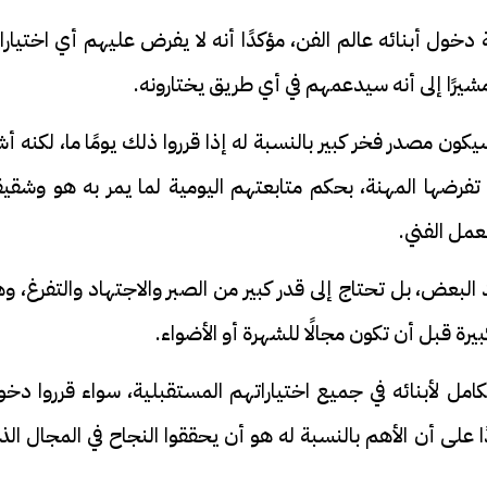
 دخول أبنائه عالم الفن، مؤكدًا أنه لا يفرض عليهم أي اختيار
مشيرًا إلى أنه سيدعمهم في أي طريق يختارونه.
ون مصدر فخر كبير بالنسبة له إذا قرروا ذلك يومًا ما، لكنه أش
فيديو
 تفرضها المهنة، بحكم متابعتهم اليومية لما يمر به هو وشقي
عمل الفني.
بعض، بل تحتاج إلى قدر كبير من الصبر والاجتهاد والتفرغ، و
يرة قبل أن تكون مجالًا للشهرة أو الأضواء.
ح ديني في القوصية..
ابني بطل وفخورة بيه.. أول ظهور 
تحفة معمارية بتكلفة تجاوزت 20
عماد سائق التريلا مع والدته بعد
امل لأبنائه في جميع اختياراتهم المستقبلية، سواء قرروا دخ
تصدره التريند| فيديو
ا على أن الأهم بالنسبة له هو أن يحققوا النجاح في المجال ال