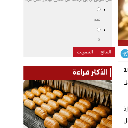
نعم
لا
لة
الأكثر قراءة
لى
ذ
ل