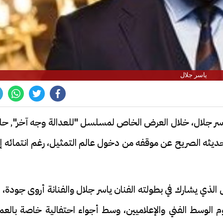
ياسر جلال
ياسر جلال، خلال العرض الخاص لمسلسل "للعدالة وجه آخر", حا
حديثه الصريح عن موقفه من دخول عالم التمثيل، رغم انتمائه إ
 يشارك في بطولته الفنان ياسر جلال والفنانة أروى جودة، إ
لوسط الفني والإعلاميين، وسط أجواء احتفالية خاصة بالعم