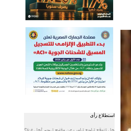
استطلاع رأى
هل تتوقع تراجع ترامب عن مقترح تهجير أهل غزة؟