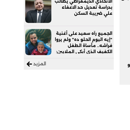
الاتحادي الديمقراطي يطالب
بدراسة تعديل حد الاعفاء
علي ضريبة السكن
الجميع رآه سعيد على أغنية
"إيه اليوم الحلو ده" ولم يروا
فراشه.. مأساة الطفل
الكفيف الذي أبكى الملايين:
"نفسي أعمل عمرة وبابا
المزيد
يرتاح من التروسيكل"
و