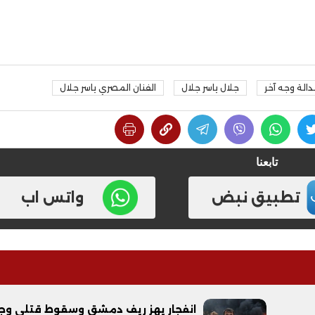
لة وجه آخر
جلال ياسر جلال
الفنان المصري ياسر جلال
تابعنا
تطبيق نبض
واتس اب
انفجار يهز ريف دمشق وسقوط قتلى وج