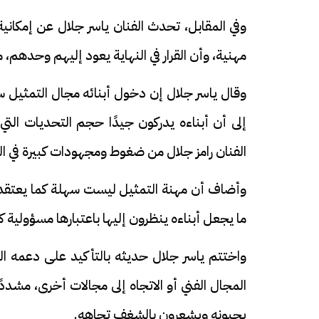
وفي المقابل، تحدث الفنان ياسر جلال عن إمكانية
مهنية، وأن القرار في النهاية يعود إليهم وحدهم، 
وقال ياسر جلال إن دخول أبنائه مجال التمثيل سيك
فيديو
فيديو
إلى أن أبناءه يدركون جيدًا حجم التحديات التي
الفنان رامز جلال من ضغوط ومجهودات كبيرة في ال
وأضاف أن مهنة التمثيل ليست سهلة كما يعتقد ال
ما يجعل أبناءه ينظرون إليها باعتبارها مسؤولية كب
الوداع الأخير.. دفن جثامين الضحايا
افتتاح أكبر صر
الأربعة بقرية السعدية في الفيوم
واختتم ياسر جلال حديثه بالتأكيد على دعمه الك
مليون جنيه
المجال الفني أو الاتجاه إلى مجالات أخرى، مشددً
يحبونه ويشعرون بالشغف تجاهه.