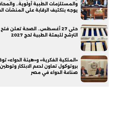
والمستلزمات الطبية أولوية.. والمحا
يوجه بتكثيف الرقابة على المنشآت ا
حتى 27 أغسطس.. الصحة تعلن فتح 
الترشح للبعثة الطبية لحج 2027
«الملكية الفكرية» و«هيئة الدواء» تو
بروتوكول تعاون لدعم الابتكار وتوطين
صناعة الدواء في مصر