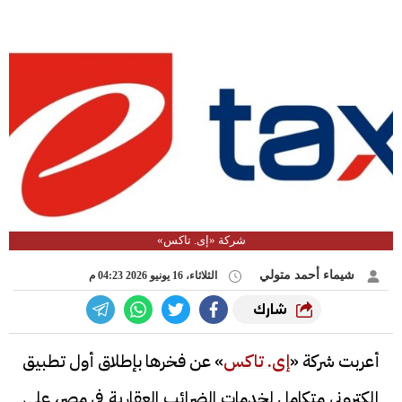
شركة «إى. تاكس»
شيماء أحمد متولي
الثلاثاء، 16 يونيو 2026 04:23 م
شارك
أعربت شركة «
إى. تاكس
» عن فخرها بإطلاق أول تطبيق
إلكتروني متكامل لخدمات الضرائب العقارية في مصر، على