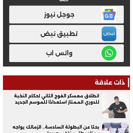
جوجل نيوز
تطبيق نبض
واتس اب
ذات علاقة
انطلاق معسكر الفوج الثاني لحكام النخبة
للدوري الممتاز استعدادًا للموسم الجديد
بحثا عن البطولة السادسة.. الزمالك يواجه