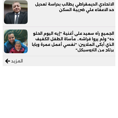
الاتحادي الديمقراطي يطالب بدراسة تعديل
حد الاعفاء علي ضريبة السكن
الجميع رآه سعيد على أغنية "إيه اليوم الحلو
ده" ولم يروا فراشه.. مأساة الطفل الكفيف
الذي أبكى الملايين: "نفسي أعمل عمرة وبابا
يرتاح من التروسيكل"
المزيد