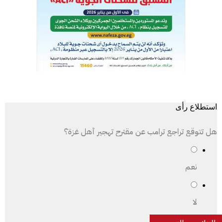
استطلاع رأى
هل تتوقع تراجع ترامب عن مقترح تهجير أهل غزة؟
نعم
لا