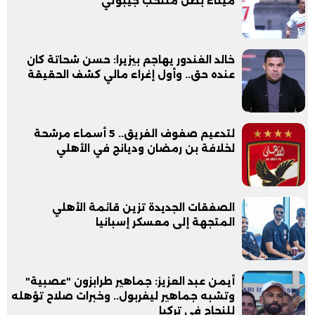
ميناء بطل منتخب جيبوتي
خالد الغندور يهاجم بيزيرا: حسن شحاتة كان
عنده حق.. وأول إغراء مالي كشف الحقيقة
لتدعيم صفوف الفريق.. 5 أسماء مرشحة
لخلافة بن رمضان وديانج في الأهلي
الصفقات الجديدة تزين قائمة الأهلي
المتجهة إلى معسكر إسبانيا
أيمن عبد العزيز: جماهير طرابزون "عصبية"
وتشبه جماهير ليفربول.. وخبرات صلاح تؤهله
للنجاح في تركيا