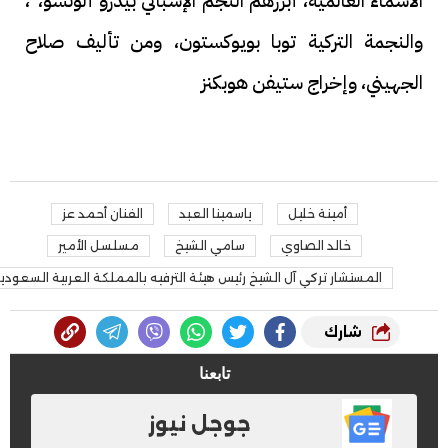
الأسماء العالمية، أبرزهم النجم الإسباني بيدرو ألونسو،"،
والنجمة التركية توبا بويوكستون، ومن تأليف صلاح
الجهيني، وإخراج ستيفن هوبكنز
أمينة خليل
ياسمينا العبد
الفنان أحمد عز
خالد الصاوي
سامي الشيخ
مسلسل الأمير
المستشار تركي آل الشيخ رئيس هيئة الترفيه بالمملكة العربية السعودي
شارك
تابعنا
جوجل نيوز