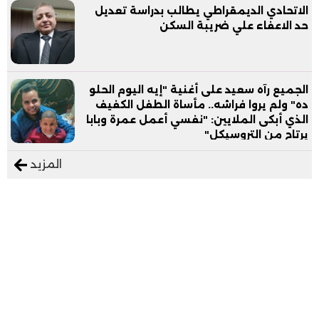
الاتحادي الديمقراطي يطالب بدراسة تعديل
حد الاعفاء علي ضريبة السكن
الجميع رآه سعيد على أغنية "إيه اليوم الحلو
ده" ولم يروا فراشه.. مأساة الطفل الكفيف
الذي أبكى الملايين: "نفسي أعمل عمرة وبابا
يرتاح من التروسيكل"
المزيد