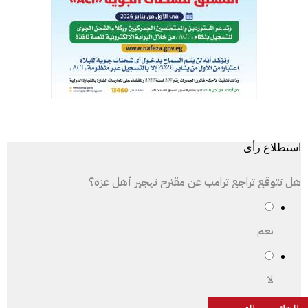
استطلاع رأى
هل تتوقع تراجع ترامب عن مقترح تهجير أهل غزة؟
نعم
لا