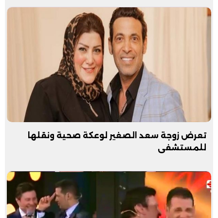
تعرض زوجة سعد الصغير لوعكة صحية ونقلها
للمستشفى