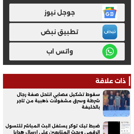
جوجل نيوز
تطبيق نبض
واتس اب
ذات علاقة
سقوط تشكيل عصابي انتحل صفة رجال
شرطة وسرق مشغولات ذهبية من تاجر
بالخليفة
ضبط تيك توكر يستغل البث المباشر للتسول
الرقمي ويحث المتابعين على إرسال هدايا