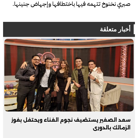
صبري نخنوخ تتهمه فيها باختطافها وإجهاض جنينها.
أخبار متعلقة
سعد الصغير يستضيف نجوم الغناء ويحتفل بفوز
الزمالك بالدورى