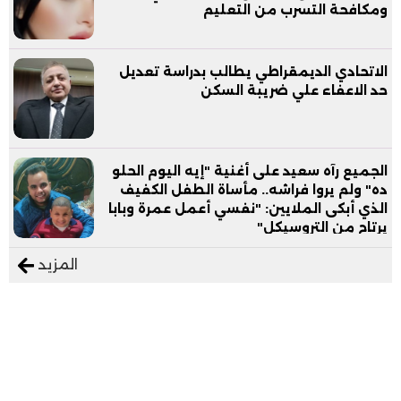
ومكافحة التسرب من التعليم
الاتحادي الديمقراطي يطالب بدراسة تعديل
حد الاعفاء علي ضريبة السكن
الجميع رآه سعيد على أغنية "إيه اليوم الحلو
ده" ولم يروا فراشه.. مأساة الطفل الكفيف
الذي أبكى الملايين: "نفسي أعمل عمرة وبابا
يرتاح من التروسيكل"
المزيد