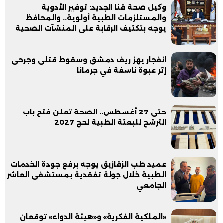
وكيل صحة قنا الجديد: توفير الأدوية
والمستلزمات الطبية أولوية.. والمحافظ
يوجه بتكثيف الرقابة على المنشآت الصحية
انفجار يهز ريف دمشق وسقوط قتلى وجرحى
إثر عبوة ناسفة في جرمانا
حتى 27 أغسطس.. الصحة تعلن فتح باب
الترشح للبعثة الطبية لحج 2027
عميد طب الزقازيق يوجه برفع جودة الخدمات
الطبية خلال جولة تفقدية بمستشفى العاشر
الجامعي
«الملكية الفكرية» و«هيئة الدواء» توقعان