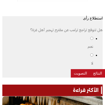
استطلاع رأى
هل تتوقع تراجع ترامب عن مقترح تهجير أهل غزة؟
نعم
لا
الأكثر قراءة