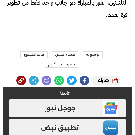
الناشئين، الفوز بالمباراة هو جانب واحد فقط من تطوير
كرة القدم.
برشلونة
حسام حسن
خالد الغندور
حمزة عبدالكريم
شارك
تابعنا
جوجل نيوز
تطبيق نبض