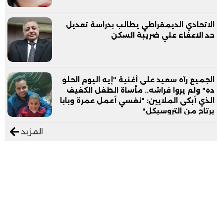
الاتحادي الديمقراطي يطالب بدراسة تعديل
حد الاعفاء علي ضريبة السكن
الجميع رآه سعيد على أغنية "إيه اليوم الحلو
ده" ولم يروا فراشه.. مأساة الطفل الكفيف
الذي أبكى الملايين: "نفسي أعمل عمرة وبابا
يرتاح من التروسيكل"
المزيد