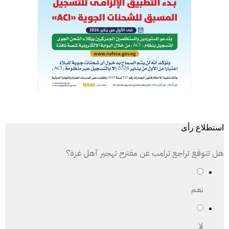
استطلاع رأى
هل تتوقع تراجع ترامب عن مقترح تهجير أهل غزة؟
نعم
لا