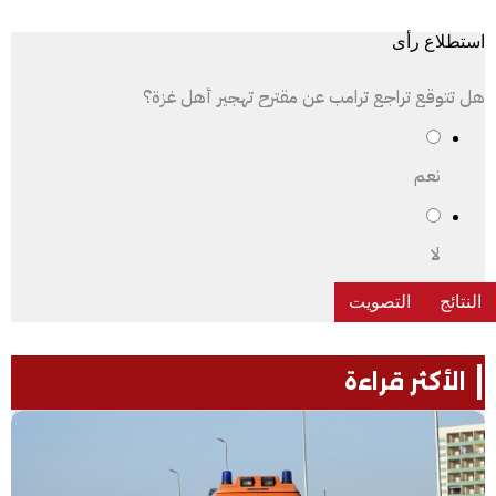
استطلاع رأى
هل تتوقع تراجع ترامب عن مقترح تهجير أهل غزة؟
نعم
لا
الأكثر قراءة