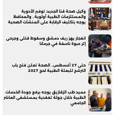
وكيل صحة قنا الجديد: توفير الأدوية
والمستلزمات الطبية أولوية.. والمحافظ
يوجه بتكثيف الرقابة على المنشآت الصحية
انفجار يهز ريف دمشق وسقوط قتلى وجرحى
إثر عبوة ناسفة في جرمانا
حتى 27 أغسطس.. الصحة تعلن فتح باب
الترشح للبعثة الطبية لحج 2027
عميد طب الزقازيق يوجه برفع جودة الخدمات
الطبية خلال جولة تفقدية بمستشفى العاشر
الجامعي