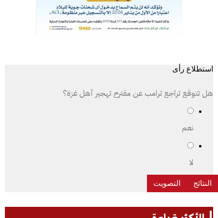
استطلاع رأى
هل تتوقع تراجع ترامب عن مقترح تهجير أهل غزة؟
نعم
لا