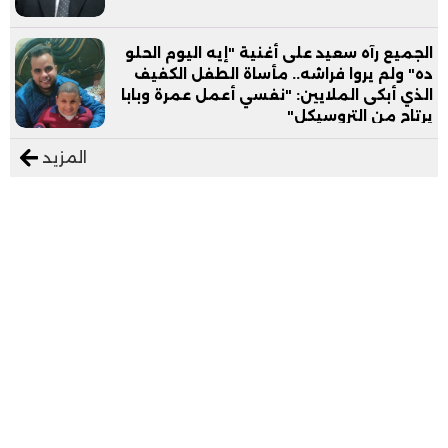
الجميع رآه سعيد على أغنية "إيه اليوم الحلو
ده" ولم يروا فراشه.. مأساة الطفل الكفيف
الذي أبكى الملايين: "نفسي أعمل عمرة وبابا
يرتاح من التروسيكل"
المزيد