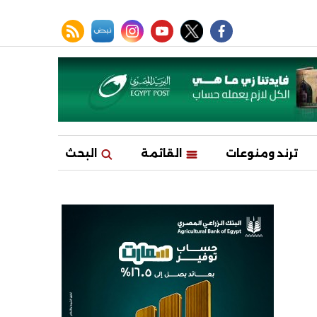
facebook
twitter
youtube
نبض
instagram
rss feed
ترند ومنوعات
القائمة
البحث