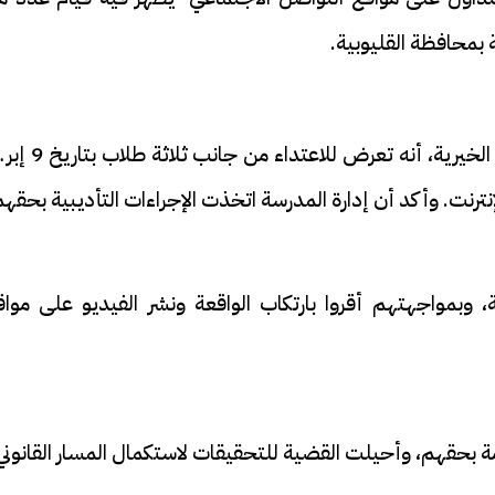
بمحافظة القليوبية.
أوضح المدرس، المقيم بدائرة مركز شرطة القناطر الخيرية، أنه تعرض للاع
نترنت. وأكد أن إدارة المدرسة اتخذت الإجراءات التأديبية بحقهم
، وبمواجهتهم أقروا بارتكاب الواقعة ونشر الفيديو على مواق
مة بحقهم، وأحيلت القضية للتحقيقات لاستكمال المسار القانوني