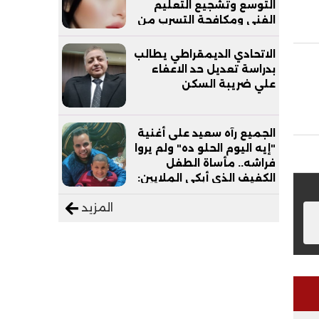
التوسع وتشجيع التعليم
الفني ومكافحة التسرب من
التعليم
الاتحادي الديمقراطي يطالب
بدراسة تعديل حد الاعفاء
علي ضريبة السكن
الجميع رآه سعيد على أغنية
"إيه اليوم الحلو ده" ولم يروا
فراشه.. مأساة الطفل
الكفيف الذي أبكى الملايين:
"نفسي أعمل عمرة وبابا
المزيد
يرتاح من التروسيكل"