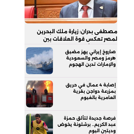
مصطفى بدران: زيارة ملك البحرين
لمصر تعكس قوة العلاقات بين
البلدين.. والأمن القومي الخليجي جزء
صاروخ إيراني يهز مضيق
لا يتجزأ من الأمن القومي المصري
هرمز ومصر والسعودية
والإمارات تدين الهجوم
إصابة 4 عمال في حريق
بمزرعة دواجن بقرية
العامرية بالفيوم
فرصة جديدة لتألق حمزة
عبد الكريم.. برشلونة يخوض
وديتين اليوم