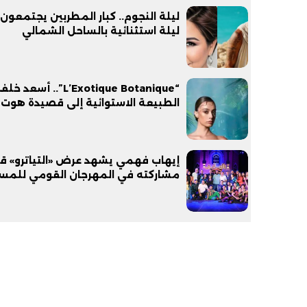
ليلة النجوم.. كبار المطربين يجتمعون
ليلة استثنائية بالساحل الشمالي
“L’Exotique Botanique”.. أ
الطبيعة الاستوائية إلى قصيدة هوت 
إيهاب فهمي يشهد عرض «التياترو» ق
مشاركته في المهرجان القومي للمس