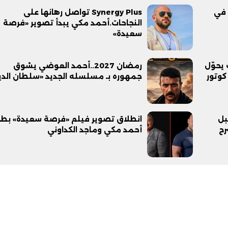
 في
Synergy Plus تواصل رهانها على
النجاحات.أحمد مكي يبدأ تصوير «فرصة
سعيدة»
سعد خلف يحوّل
رمضان 2027..أحمد العوضي يشوق
كوتور
جمهوره بـ مسلسله الجديد «سلطان الد
بل
انطلاق تصوير فيلم «فرصة سعيدة» بطو
رح
أحمد مكي وماجد الكداوني