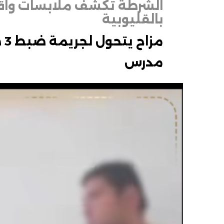
الشرطة تكشف ملابسات وا
بالقليوبية
مز
مدرس