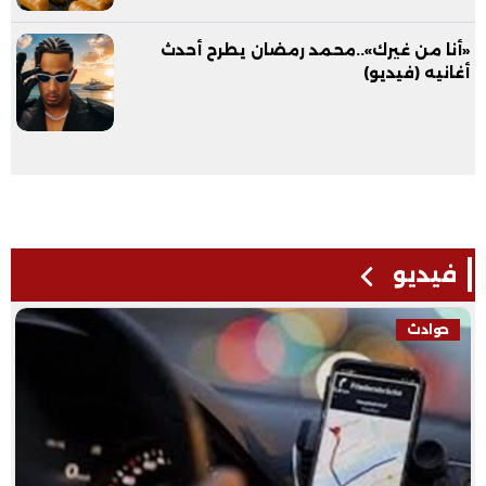
«أنا من غيرك»..محمد رمضان يطرح أحدث
أغانيه (فيديو)
فيديو
حوادث