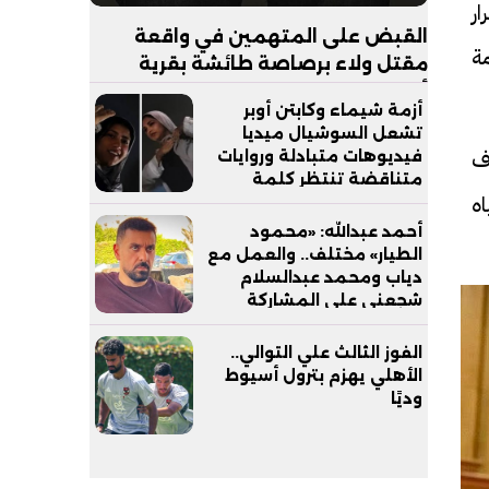
ار
القبض على المتهمين في واقعة
ة
مقتل ولاء برصاصة طائشة بقرية
أبجيج بالفيوم
أزمة شيماء وكابتن أوبر
تشعل السوشيال ميديا
ف
فيديوهات متبادلة وروايات
متناقضة تنتظر كلمة
اه
التحقيقات
أحمد عبدالله: «محمود
الطيار» مختلف.. والعمل مع
دياب ومحمد عبدالسلام
شجعني على المشاركة
الفوز الثالث علي التوالي..
الأهلي يهزم بترول أسيوط
وديًا