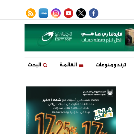
facebook
twitter
youtube
نبض
instagram
rss feed
ترند ومنوعات
القائمة
البحث