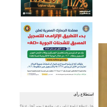
استطلاع رأى
هل تتوقع تراجع ترامب عن مقترح تهجير أهل غزة؟