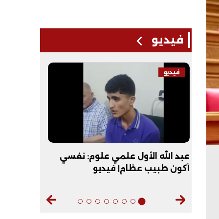
فيديو
فيديو
فيديو
ي
"عقبال العريس يا ست مروة".. شيخ
التظلم يعي
الأزهر يمازح الثانية علمي بالثانوية
المنوفية 
الأزهرية| فيديو
النهائية ب