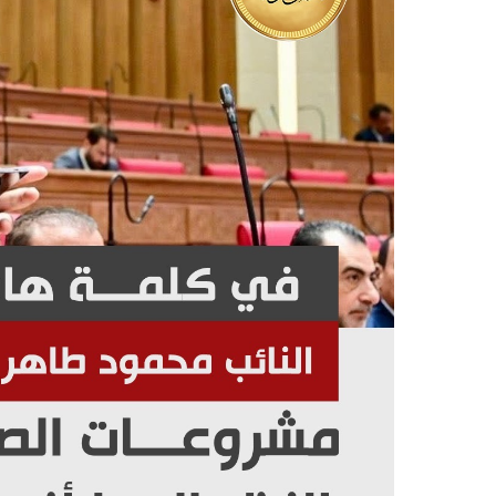
فيديو
فيديو
ابني بطل وفخورة بيه.. أول ظهور لـ
سائق التريلا ي
عماد سائق التريلا مع والدته بعد
الأخيرة .. أنق
تصدره التريند| فيديو
بالقطن على ال