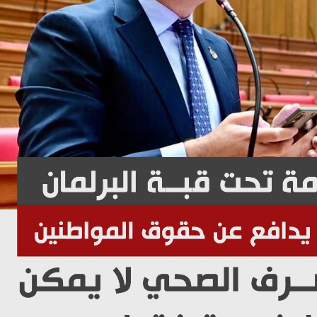
فيديو
منع كارثة فى اللحظات
عبد الله الأول علمي علوم: نفس
ذ "جامبو"محملة
أكون طبيب عظام| فيديو
طريق السريع| فيديو