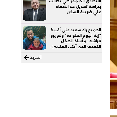
الاتحادي الديمقراطي يطالب
بدراسة تعديل حد الاعفاء
علي ضريبة السكن
الجميع رآه سعيد على أغنية
"إيه اليوم الحلو ده" ولم يروا
فراشه.. مأساة الطفل
الكفيف الذي أبكى الملايين:
"نفسي أعمل عمرة وبابا
المزيد
يرتاح من التروسيكل"