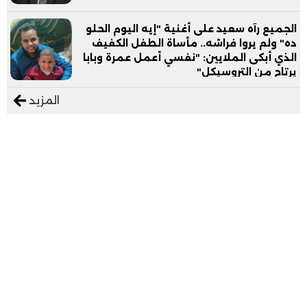
الجميع رآه سعيد على أغنية "إيه اليوم الحلو
ده" ولم يروا فراشه.. مأساة الطفل الكفيف
الذي أبكى الملايين: "نفسي أعمل عمرة وبابا
يرتاح من التروسيكل"
المزيد