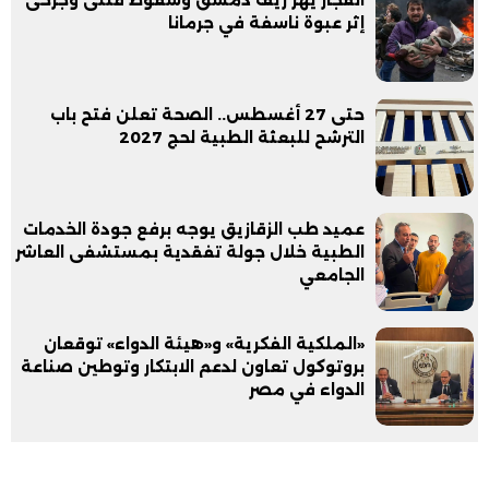
إثر عبوة ناسفة في جرمانا
حتى 27 أغسطس.. الصحة تعلن فتح باب
الترشح للبعثة الطبية لحج 2027
عميد طب الزقازيق يوجه برفع جودة الخدمات
الطبية خلال جولة تفقدية بمستشفى العاشر
الجامعي
«الملكية الفكرية» و«هيئة الدواء» توقعان
بروتوكول تعاون لدعم الابتكار وتوطين صناعة
الدواء في مصر