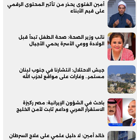
أمين الفتوى يحذر من تأثير المحتوى الرقمي
على قيم الأبناء
نائب وزير الصحة: صحة الطفل تبدأ قبل
الولادة ووعي الأسرة يحمي الأجيال
جيش الاحتلال: انتشارنا في جنوب لبنان
مستمر.. وغارات على مواقع لحزب الله
باحث في الشؤون الإيرانية: مصر ركيزة
الاستقرار العربي وداعم ثابت لأمن الخليج
خالد أمين: لا دليل علمي على علاج السرطان