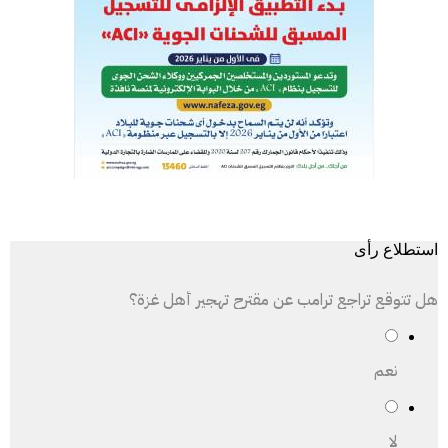
استطلاع رأى
هل تتوقع تراجع ترامب عن مقترح تهجير أهل غزة؟
نعم
لا