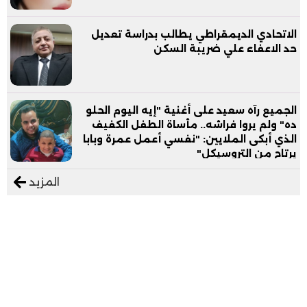
الاتحادي الديمقراطي يطالب بدراسة تعديل
حد الاعفاء علي ضريبة السكن
الجميع رآه سعيد على أغنية "إيه اليوم الحلو
ده" ولم يروا فراشه.. مأساة الطفل الكفيف
الذي أبكى الملايين: "نفسي أعمل عمرة وبابا
يرتاح من التروسيكل"
المزيد