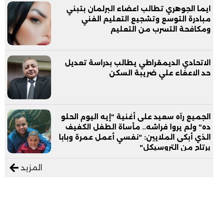
ايما الجوهري تطالب اعضاء البرلمان بتبني
مبادرة التوسع وتشجيع التعليم الفني
ومكافحة التسرب من التعليم
الاتحادي الديمقراطي يطالب بدراسة تعديل
حد الاعفاء علي ضريبة السكن
الجميع رآه سعيد على أغنية "إيه اليوم الحلو
ده" ولم يروا فراشه.. مأساة الطفل الكفيف
الذي أبكى الملايين: "نفسي أعمل عمرة وبابا
يرتاح من التروسيكل"
المزيد