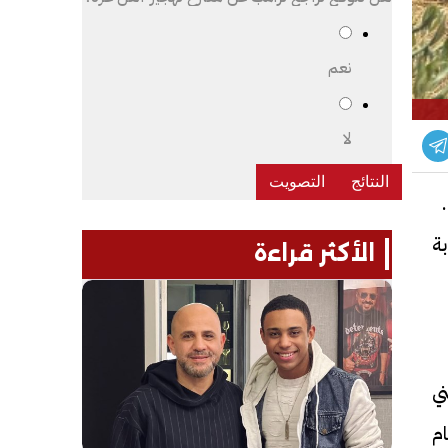
نعم
لا
دى
بة
الأكثر قراءة
ني
ام