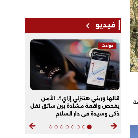
فيديو
حوادث
فيديو
لـ
قالها وريني هتنزلي إزاي؟.. الأمن
عبد الله 
مة
يفحص واقعة مشادة بين سائق نقل
أكون طبيب
ذكي وسيدة في دار السلام