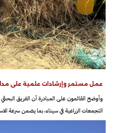
فيديو
فيديو
عمل مستمر وإرشادات علمية على مدار
الوداع الأخير.. دفن جثامين الضحايا
افتتاح أكبر صر
وأوضح القائمون على المبادرة أن الفريق البحثي 
الأربعة بقرية السعدية في الفيوم
التجمعات الزراعية في سيناء، بما يضمن سرعة الاست
مليون جنيه