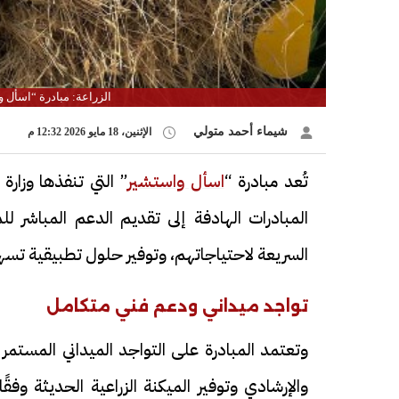
الزراعة: مبادرة “اسأل و
شيماء أحمد متولي
الإثنين، 18 مايو 2026 12:32 م
تُعد مبادرة “
اسأل واستشير
” التي تنفذها وزار
المبادرات الهادفة إلى تقديم الدعم المباشر لل
السريعة لاحتياجاتهم، وتوفير حلول تطبيقية تسهم
تواجد ميداني ودعم فني متكامل
وتعتمد المبادرة على التواجد الميداني المستمر
والإرشادي وتوفير الميكنة الزراعية الحديثة وفقً