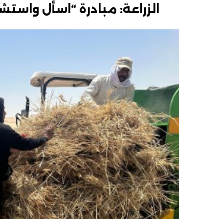
الزراعة: مبادرة “اسأل واستشي