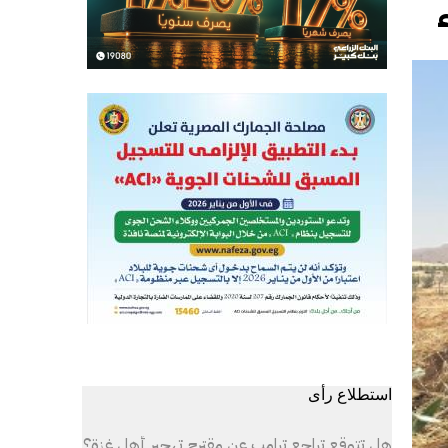
استطلاع رأى
هل تتوقع تراجع ترامب عن مقترح تهجير أهل غزة؟