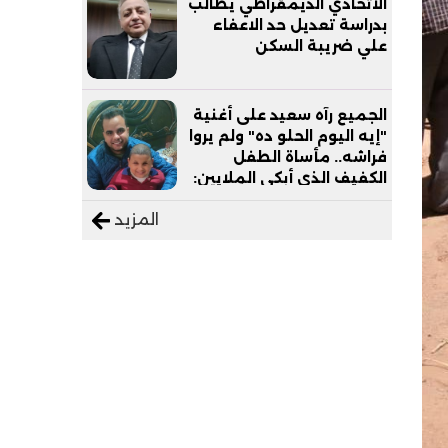
الاتحادي الديمقراطي يطالب
بدراسة تعديل حد الاعفاء
علي ضريبة السكن
الجميع رآه سعيد على أغنية
"إيه اليوم الحلو ده" ولم يروا
فراشه.. مأساة الطفل
الكفيف الذي أبكى الملايين:
"نفسي أعمل عمرة وبابا
المزيد
يرتاح من التروسيكل"