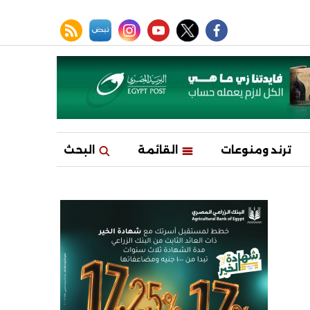
facebook
twitter
youtube
نبض
instagram
rss feed
ترند ومنوعات
القائمة
البحث