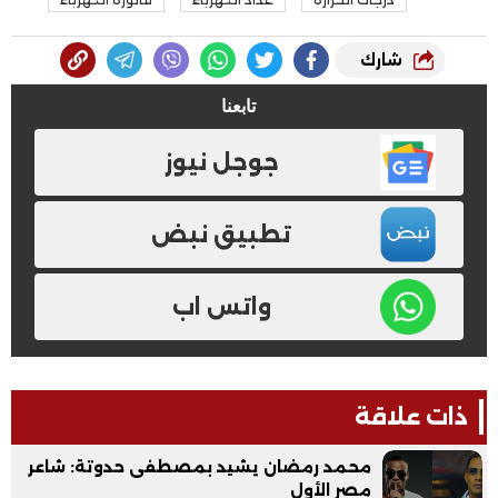
شارك
تابعنا
جوجل نيوز
تطبيق نبض
واتس اب
ذات علاقة
محمد رمضان يشيد بمصطفى حدوتة: شاعر
مصر الأول