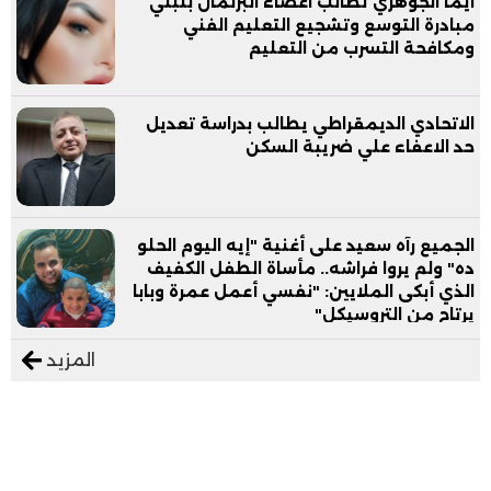
ايما الجوهري تطالب اعضاء البرلمان بتبني
مبادرة التوسع وتشجيع التعليم الفني
ومكافحة التسرب من التعليم
الاتحادي الديمقراطي يطالب بدراسة تعديل
حد الاعفاء علي ضريبة السكن
الجميع رآه سعيد على أغنية "إيه اليوم الحلو
ده" ولم يروا فراشه.. مأساة الطفل الكفيف
الذي أبكى الملايين: "نفسي أعمل عمرة وبابا
يرتاح من التروسيكل"
المزيد