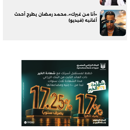
«أنا من غيرك»..محمد رمضان يطرح أحدث
أغانيه (فيديو)