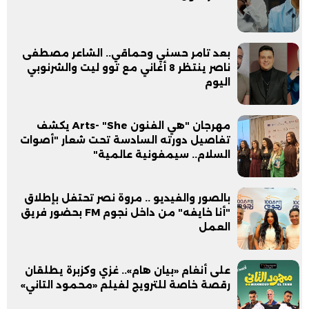
بعد تامر حسني وحماقي.. الشاعر مصطفى
ناصر ينتظر 8 أغاني مع توو ليت والشرنوبي
اليوم
مهرجان "هي الفنون Arts- "She يكشف
تفاصيل دورته السادسة تحت شعار "أصوات
السلام.. سيمفونية عالمية"
بالصور والفيديو .. مروة نصر تحتفل بإطلاق
"أنا خايفه" من داخل نجوم FM بحضور فريق
العمل
على أنغام «بيان هام».. غزي وكزبرة يطلقان
رقصة خاصة للترويج لفيلم «محمود التاني»