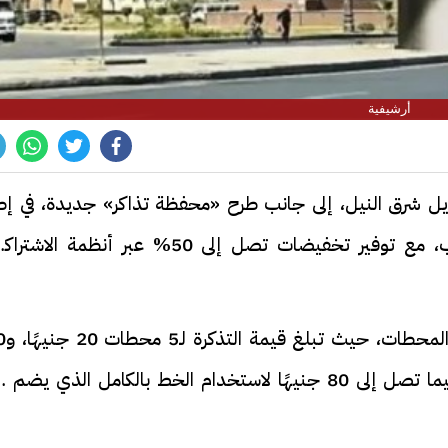
أرشيفية
وريل شرق النيل، إلى جانب طرح «محفظة تذاكر» جديدة، في إطا
التوسع في تقديم خدمات مرنة ومتنوعة للركاب، مع توفير تخفيضات تصل إلى 50% عبر أنظمة الا
وحددت الوزارة أسعار التذاكر
جنيهًا لـ10 محطات، و55 جنيه