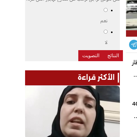
نعم
لا
ر
شتراكات
الأكثر قراءة
 الكاملة وفق عدد المحطات، حيث تبلغ قيمة التذكرة لـ5 محطات 20 جنيهًا، و40
ًا لـ15 محطة، فيما تصل إلى 80 جنيهًا لاستخدام الخط بالكامل الذي يضم 22