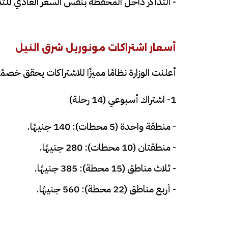
- التذاكر داخل المحفظة بنفس السعر العادي لل
أسعار اشتراكات مونوريل شرق النيل
أعلنت الوزارة نظامًا مميزًا للاشتراكات يحقق خصمًا بنسبة 50% مقارنة بسعر التذ
1- اشتراك أسبوعي (14 رحلة)
- منطقة واحدة (5 محطات): 140 جنيهًا.
- منطقتان (10 محطات): 280 جنيهًا.
- ثلاث مناطق (15 محطة): 385 جنيهًا.
- أربع مناطق (22 محطة): 560 جنيهًا.