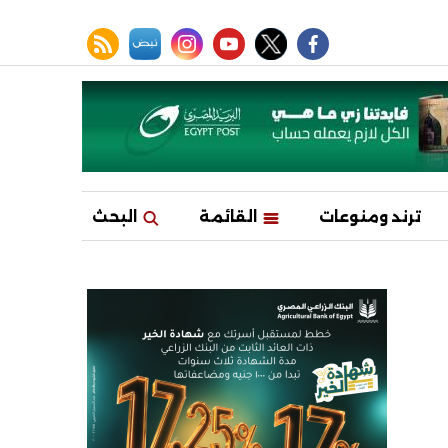
facebook
twitter
youtube
نبض
instagram
rss feed
ترند ومنوعات
القائمة
البحث