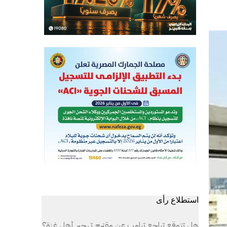
استطلاع رأى
هل تتوقع تراجع ترامب عن مقترح تهجير أهل غزة؟