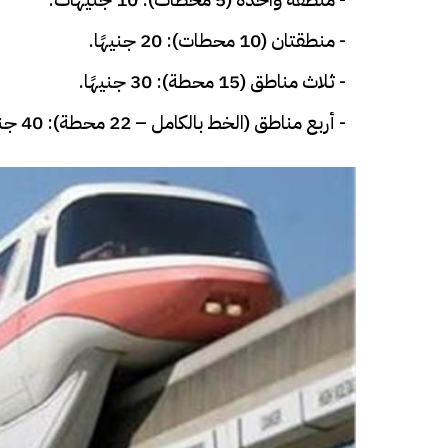
- منطقتان (10 محطات): 20 جنيهًا.
- ثلاث مناطق (15 محطة): 30 جنيهًا.
- أربع مناطق (الخط بالكامل – 22 محطة): 40 جنيهًا.
فيديو
فيديو
الوداع الأخير.. دفن جثامين الضحايا
افتتاح أكبر صر
الأربعة بقرية السعدية في الفيوم
مليون جنيه