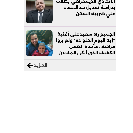
الاتحادي الديمقراطي يطالب
بدراسة تعديل حد الاعفاء
علي ضريبة السكن
الجميع رآه سعيد على أغنية
"إيه اليوم الحلو ده" ولم يروا
فراشه.. مأساة الطفل
الكفيف الذي أبكى الملايين:
"نفسي أعمل عمرة وبابا
المزيد
يرتاح من التروسيكل"