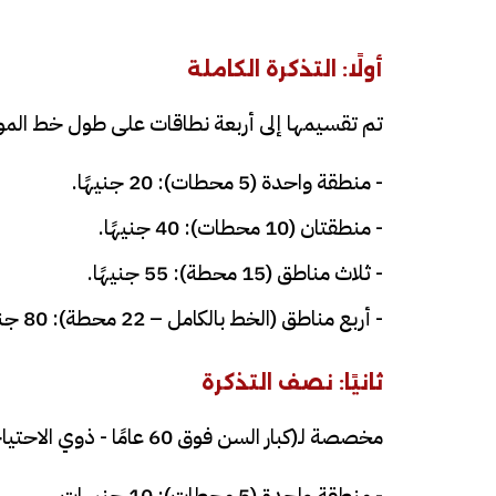
أولًا: التذكرة الكاملة
تم تقسيمها إلى أربعة نطاقات على طول خط المو
- منطقة واحدة (5 محطات): 20 جنيهًا.
- منطقتان (10 محطات): 40 جنيهًا.
- ثلاث مناطق (15 محطة): 55 جنيهًا.
- أربع مناطق (الخط بالكامل – 22 محطة): 80 جنيهًا.
ثانيًا: نصف التذكرة
مخصصة لـ(كبار السن فوق 60 عامًا - ذوي الاحتياجات الخاصة - القوات المسلحة - الشرطة - المحاربين القدماء).
- منطقة واحدة (5 محطات): 10 جنيهات.