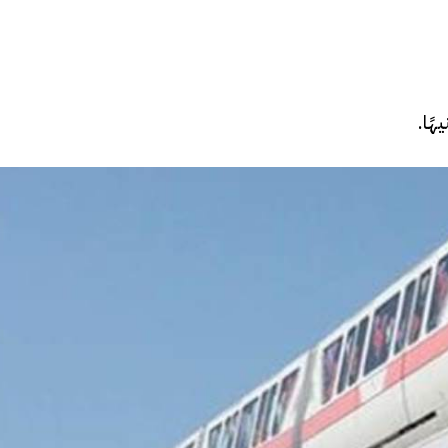
فيديو
ح ديني في القوصية..
ابني بطل وفخورة بيه.. أول ظهور 
تحفة معمارية بتكلفة تجاوزت 20
عماد سائق التريلا مع والدته بعد
تصدره التريند| فيديو