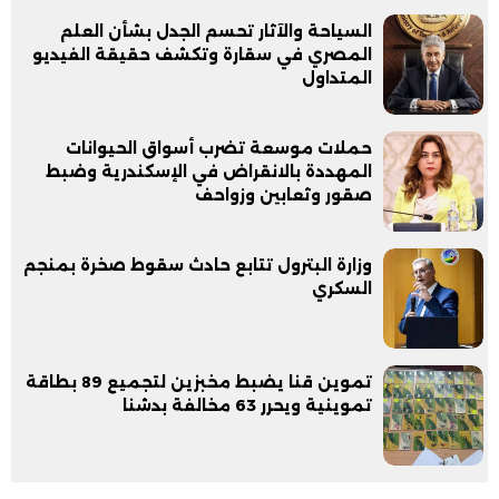
السياحة والآثار تحسم الجدل بشأن العلم
المصري في سقارة وتكشف حقيقة الفيديو
المتداول
حملات موسعة تضرب أسواق الحيوانات
المهددة بالانقراض في الإسكندرية وضبط
صقور وثعابين وزواحف
وزارة البترول تتابع حادث سقوط صخرة بمنجم
السكري
تموين قنا يضبط مخبزين لتجميع 89 بطاقة
تموينية ويحرر 63 مخالفة بدشنا