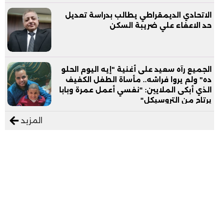
الاتحادي الديمقراطي يطالب بدراسة تعديل
حد الاعفاء علي ضريبة السكن
الجميع رآه سعيد على أغنية "إيه اليوم الحلو
ده" ولم يروا فراشه.. مأساة الطفل الكفيف
الذي أبكى الملايين: "نفسي أعمل عمرة وبابا
يرتاح من التروسيكل"
المزيد