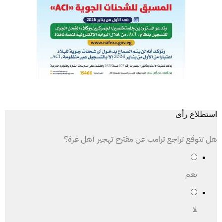
استطلاع رأى
هل تتوقع تراجع ترامب عن مقترح تهجير أهل غزة؟
نعم
لا