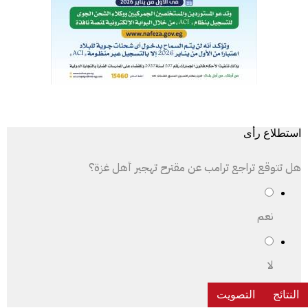
استطلاع رأى
هل تتوقع تراجع ترامب عن مقترح تهجير أهل غزة؟
نعم
لا