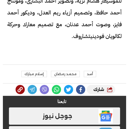
للموسيقار هشام نزيه، وتصوير أحمد البشارى، ومونتاج
أحمد حافظ، وتصميم أزياء ريم العدل، وديكور أحمد
فايز، وصوت أحمد عدنان، مع تصميم معارك وحركة
لكالويان فودينيتشاروف.
أسد
محمد رمضان
إسلام مبارك
شارك
تابعنا
جوجل نيوز