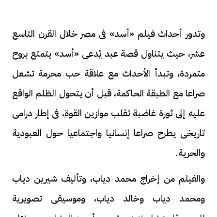
وتدور أحداث فيلم «أسد» فى مصر خلال القرن التاسع
عشر، حيث يتناول قصة عبد يُدعى «أسد» يتمتع بروح
متمردة، وتبدأ الأحداث مع علاقة حب محرمة تشعل
صراعا مع الطبقة الحاكمة، قبل أن يتحول الظلم الواقع
عليه إلى ثورة غاضبة تقلب موازين القوة، فى إطار درامى
تاريخى يطرح صراعا إنسانيا واجتماعيا حول العبودية
والحرية.
والفيلم من إخراج محمد دياب، وتأليف شيرين دياب
ومحمد دياب وخالد دياب، وموسيقى تصويرية