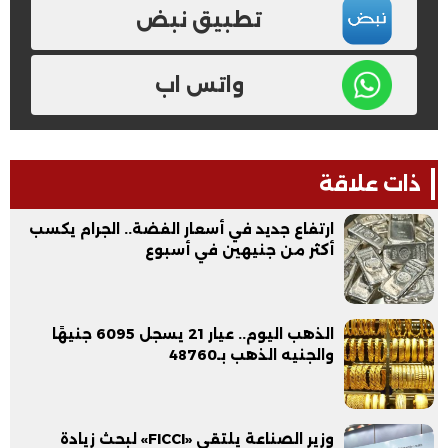
تطبيق نبض
واتس اب
ذات علاقة
ارتفاع جديد في أسعار الفضة.. الجرام يكسب
أكثر من جنيهين في أسبوع
الذهب اليوم.. عيار 21 يسجل 6095 جنيهًا
والجنيه الذهب بـ48760
وزير الصناعة يلتقي «FICCI» لبحث زيادة