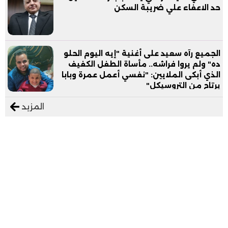
حد الاعفاء علي ضريبة السكن
الجميع رآه سعيد على أغنية "إيه اليوم الحلو
ده" ولم يروا فراشه.. مأساة الطفل الكفيف
الذي أبكى الملايين: "نفسي أعمل عمرة وبابا
يرتاح من التروسيكل"
المزيد