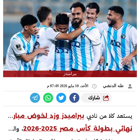
بيراميدز
طه الدنشي
الأحد، 10 مايو 2026 07:49 م
شارك
يستعد كلا من ناديي
بيراميدز وزد لخوض مباراة
، والتي
نهائي بطولة كأس مصر 2025-2026