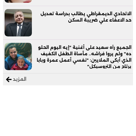
الاتحادي الديمقراطي يطالب بدراسة تعديل
حد الاعفاء علي ضريبة السكن
الجميع رآه سعيد على أغنية "إيه اليوم الحلو
ده" ولم يروا فراشه.. مأساة الطفل الكفيف
الذي أبكى الملايين: "نفسي أعمل عمرة وبابا
يرتاح من التروسيكل"
المزيد