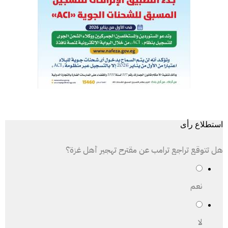
استطلاع رأى
هل تتوقع تراجع ترامب عن مقترح تهجير أهل غزة؟
نعم
لا