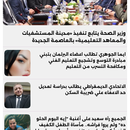
وزير الصحة يتابع تنفيذ «مدينة المستشفيات
والمعاهد التعليمية» بالعاصمة الجديدة
ايما الجوهري تطالب اعضاء البرلمان بتبني
مبادرة التوسع وتشجيع التعليم الفني
ومكافحة التسرب من التعليم
الاتحادي الديمقراطي يطالب بدراسة تعديل
حد الاعفاء علي ضريبة السكن
الجميع رآه سعيد على أغنية "إيه اليوم الحلو
ده" ولم يروا فراشه.. مأساة الطفل الكفيف