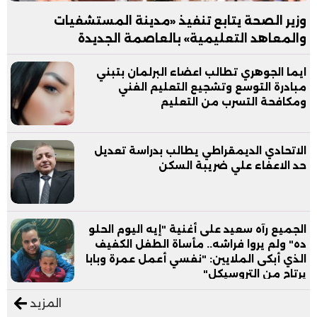
وزير الصحة يتابع تنفيذ «مدينة المستشفيات
والمعاهد التعليمية» بالعاصمة الجديدة
ايما الجوهري تطالب اعضاء البرلمان بتبني
مبادرة التوسع وتشجيع التعليم الفني
ومكافحة التسرب من التعليم
الاتحادي الديمقراطي يطالب بدراسة تعديل
حد الاعفاء علي ضريبة السكن
الجميع رآه سعيد على أغنية "إيه اليوم الحلو
ده" ولم يروا فراشه.. مأساة الطفل الكفيف
الذي أبكى الملايين: "نفسي أعمل عمرة وبابا
يرتاح من التروسيكل"
المزيد