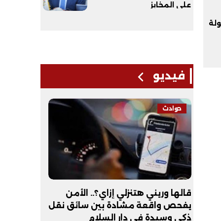
على المخابز
لة
فيديو
حوادث
فيديو
لـ
قالها وريني هتنزلي إزاي؟.. الأمن
عبد الله 
يفحص واقعة مشادة بين سائق نقل
أكون طبيب
ذكي وسيدة في دار السلام