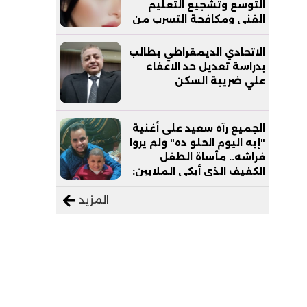
التوسع وتشجيع التعليم
الفني ومكافحة التسرب من
التعليم
الاتحادي الديمقراطي يطالب
بدراسة تعديل حد الاعفاء
علي ضريبة السكن
الجميع رآه سعيد على أغنية
"إيه اليوم الحلو ده" ولم يروا
فراشه.. مأساة الطفل
الكفيف الذي أبكى الملايين:
"نفسي أعمل عمرة وبابا
المزيد
يرتاح من التروسيكل"