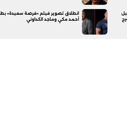
بل
انطلاق تصوير فيلم «فرصة سعيدة» بطو
رح
أحمد مكي وماجد الكداوني
فيديو
ح ديني في القوصية..
ابني بطل وفخورة بيه.. أول ظهور 
تحفة معمارية بتكلفة تجاوزت 20
عماد سائق التريلا مع والدته بعد
تصدره التريند| فيديو