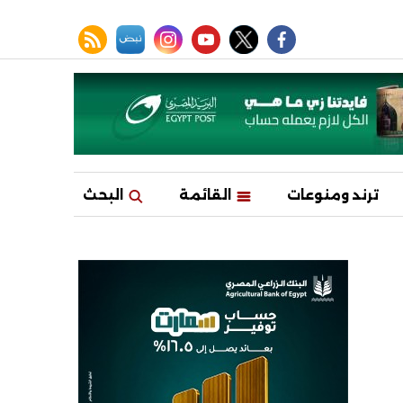
facebook
twitter
youtube
نبض
instagram
rss feed
ترند ومنوعات
القائمة
البحث