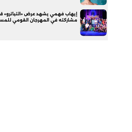
إيهاب فهمي يشهد عرض «التياترو» ق
مشاركته في المهرجان القومي للمس
فيديو
فيديو
الوداع الأخير.. دفن جثامين الضحايا
افتتاح أكبر صر
الأربعة بقرية السعدية في الفيوم
مليون جنيه