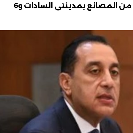
رئيس الوزراء يفتتح غدا عددا من المصانع بمدينتى السادات و6