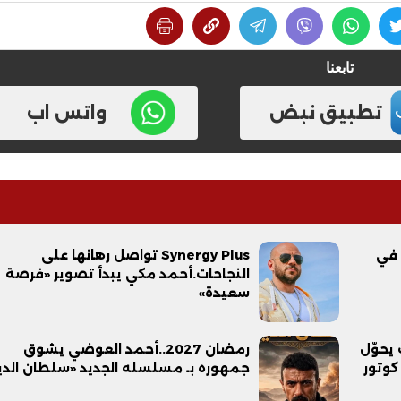
تابعنا
تطبيق نبض
واتس اب
 في
Synergy Plus تواصل رهانها على
النجاحات.أحمد مكي يبدأ تصوير «فرصة
سعيدة»
سعد خلف يحوّل
رمضان 2027..أحمد العوضي يشوق
كوتور
جمهوره بـ مسلسله الجديد «سلطان الد