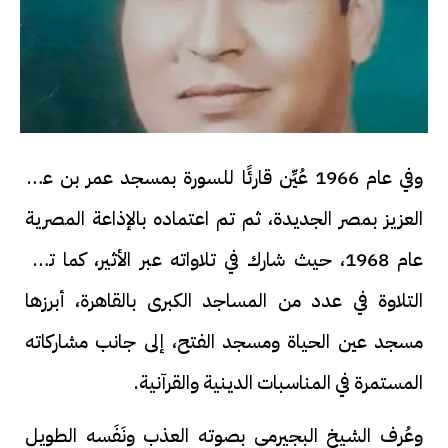
وفي عام 1966 عُيِّن قارئًا للسورة بمسجد عمر بن عبد
العزيز بمصر الجديدة، ثم تم اعتماده بالإذاعة المصرية
عام 1968، حيث شارك في تلاواته عبر الأثير، كما تولى
التلاوة في عدد من المساجد الكبرى بالقاهرة، أبرزها
مسجد عين الحياة ومسجد الفتح، إلى جانب مشاركاته
المستمرة في المناسبات الدينية والقرآنية.
وعُرف الشيخ البجيرمي بصوته العذب ونَفَسه الطويل