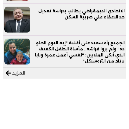
الاتحادي الديمقراطي يطالب بدراسة تعديل
حد الاعفاء علي ضريبة السكن
الجميع رآه سعيد على أغنية "إيه اليوم الحلو
ده" ولم يروا فراشه.. مأساة الطفل الكفيف
الذي أبكى الملايين: "نفسي أعمل عمرة وبابا
يرتاح من التروسيكل"
المزيد