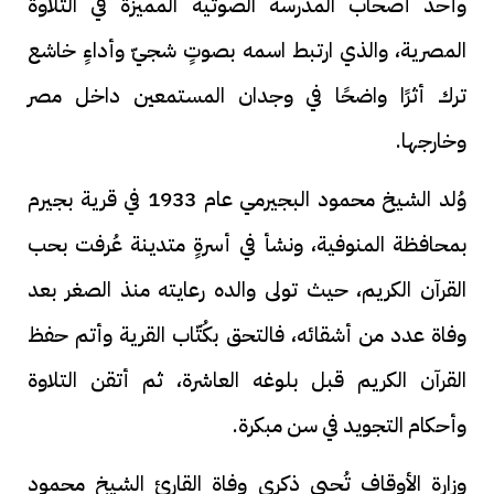
وأحد أصحاب المدرسة الصوتية المميزة في التلاوة
المصرية، والذي ارتبط اسمه بصوتٍ شجيّ وأداءٍ خاشع
ترك أثرًا واضحًا في وجدان المستمعين داخل مصر
وخارجها.
وُلد الشيخ محمود البجيرمي عام 1933 في قرية بجيرم
بمحافظة المنوفية، ونشأ في أسرةٍ متدينة عُرفت بحب
القرآن الكريم، حيث تولى والده رعايته منذ الصغر بعد
وفاة عدد من أشقائه، فالتحق بكُتّاب القرية وأتم حفظ
القرآن الكريم قبل بلوغه العاشرة، ثم أتقن التلاوة
وأحكام التجويد في سن مبكرة.
وزارة الأوقاف تُحيي ذكرى وفاة القارئ الشيخ محمود