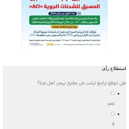
استطلاع رأى
هل تتوقع تراجع ترامب عن مقترح تهجير أهل غزة؟
نعم
لا