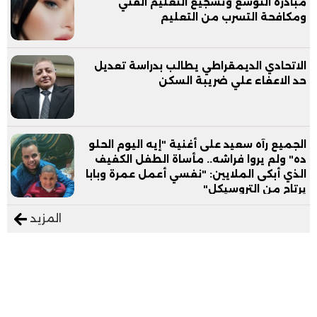
مبادرة التوسع وتشجيع التعليم الفني
ومكافحة التسرب من التعليم
الاتحادي الديمقراطي يطالب بدراسة تعديل
حد الاعفاء علي ضريبة السكن
الجميع رآه سعيد على أغنية "إيه اليوم الحلو
ده" ولم يروا فراشه.. مأساة الطفل الكفيف
الذي أبكى الملايين: "نفسي أعمل عمرة وبابا
يرتاح من التروسيكل"
المزيد