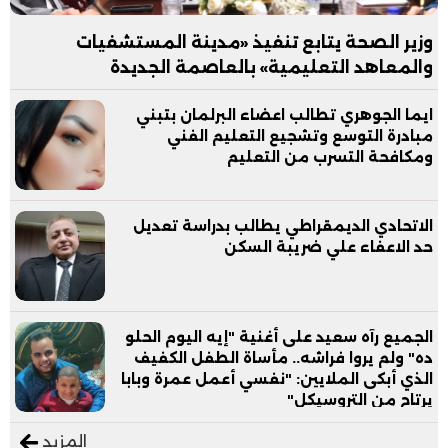
وزير الصحة يتابع تنفيذ «مدينة المستشفيات
والمعاهد التعليمية» بالعاصمة الجديدة
ايما الجوهري تطالب اعضاء البرلمان بتبني
مبادرة التوسع وتشجيع التعليم الفني
ومكافحة التسرب من التعليم
الاتحادي الديمقراطي يطالب بدراسة تعديل
حد الاعفاء علي ضريبة السكن
الجميع رآه سعيد على أغنية "إيه اليوم الحلو
ده" ولم يروا فراشه.. مأساة الطفل الكفيف
الذي أبكى الملايين: "نفسي أعمل عمرة وبابا
يرتاح من التروسيكل"
المزيد