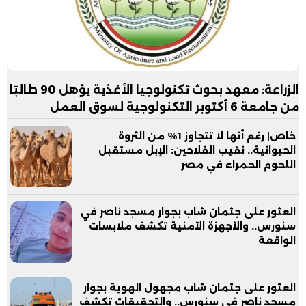
الزراعة: معهد بحوث تكنولوجيا الأغذية يؤهل 90 طالبًا
من جامعة 6 أكتوبر التكنولوجية لسوق العمل
خاص| رغم أنها لا تتجاوز 1% من الثروة
الحيوانية.. نقيب الفلاحين: الإبل مستقبل
اللحوم الحمراء في مصر
العثور على جثمان شاب بجوار مسجد ناصر في
سنورس.. والأجهزة الأمنية تكشف ملابسات
الواقعة
العثور على جثمان شاب مجهول الهوية بجوار
مسجد ناصر في سنورس.. والتحقيقات تكشف