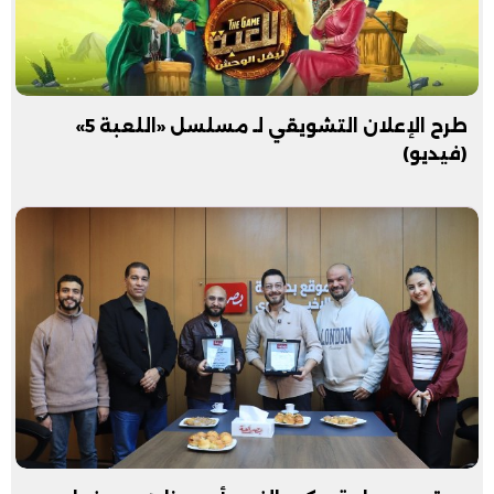
طرح الإعلان التشويقي لـ مسلسل «اللعبة 5»
(فيديو)