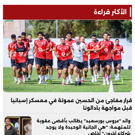
الأكثر قراءة
قرار مفاجئ من الحسين عموتة في معسكر إسبانيا
قبل مواجهة بادالونا
والد "عروس بورسعيد" يطالب بأقصى عقوبة
للمتهمة: "هي الجانية الوحيدة ولا يوجد
شركاء آخرون" |خاص