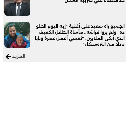
حد الاعفاء علي ضريبة السكن
الجميع رآه سعيد على أغنية "إيه اليوم الحلو
ده" ولم يروا فراشه.. مأساة الطفل الكفيف
الذي أبكى الملايين: "نفسي أعمل عمرة وبابا
يرتاح من التروسيكل"
المزيد