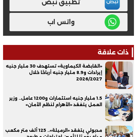
تطبيق نبض
واتس اب
ذات علاقة
«القابضة الكيماوية» تستهدف 30 مليار جنيه
إيرادات و8.9 مليار جنيه أرباحًا خلال
2026/2027
1.5 مليار جنيه استثمارات و1200 عامل.. وزير
العمل يتفقد «الأهرام لنظم الأمان»
مدبولي يتفقد «الرميلة».. 125 ألف متر مكعب
مياه يوميًا لتأمين احتياجات مطروح