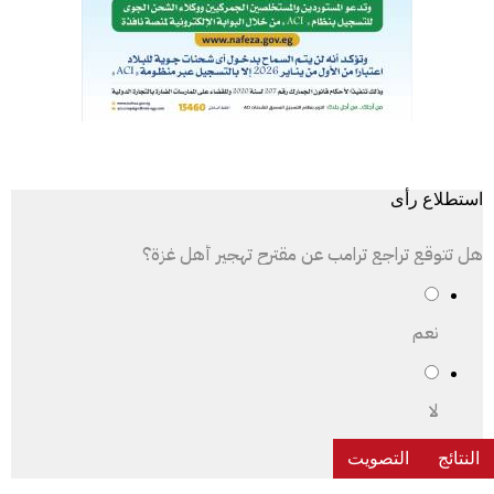
استطلاع رأى
هل تتوقع تراجع ترامب عن مقترح تهجير أهل غزة؟
نعم
لا