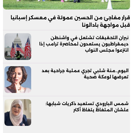
قرار مفاجئ من الحسين عموتة في معسكر إسبانيا
قبل مواجهة بادالونا
نيران التحقيقات تشتعل في واشنطن
ديمقراطيون يستعدون لمحاصرة ترامب إذا
انتزعوا مجلس النواب
اليوم..منة شلبي تجري عملية جراحية بعد
تعرضها لوعكة صحية
شمس البارودي تستعيد ذكريات شبابها:
علشان المتغاظ يتغاظ أكتر