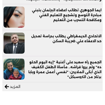
ايما الجوهري تطالب اعضاء البرلمان بتبني
مبادرة التوسع وتشجيع التعليم الفني
ومكافحة التسرب من التعليم
الاتحادي الديمقراطي يطالب بدراسة تعديل
حد الاعفاء علي ضريبة السكن
الجميع رآه سعيد على أغنية "إيه اليوم الحلو
ده" ولم يروا فراشه.. مأساة الطفل الكفيف
الذي أبكى الملايين: "نفسي أعمل عمرة وبابا
يرتاح من التروسيكل"
المزيد