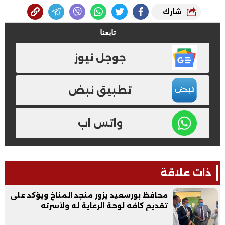
شارك
تابعنا
جوجل نيوز
تطبيق نبض
واتس اب
ذات علاقة
محافظ بورسعيد يزور منجد المناخ ويؤكد على
تقديم كافه لوحة الرعاية له ولأسرته