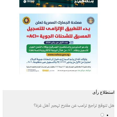
استطلاع رأى
هل تتوقع تراجع ترامب عن مقترح تهجير أهل غزة؟