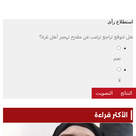
استطلاع رأى
هل تتوقع تراجع ترامب عن مقترح تهجير أهل غزة؟
نعم
لا
الأكثر قراءة