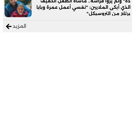
ده" ولم يروا فراشه.. مأساة الطفل الكفيف
الذي أبكى الملايين: "نفسي أعمل عمرة وبابا
يرتاح من التروسيكل"
المزيد