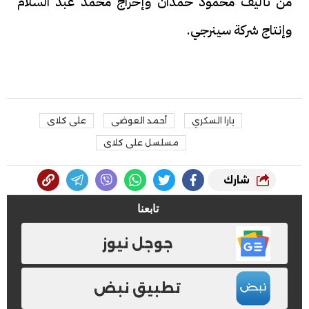
من تأليف محمود حمدان وإخراج محمد عبد السلام
وإنتاج شركة سينرجي.
يارا السكري
أحمد العوضى
على كلاى
مسلسل على كلاى
شارك
تابعنا
جوجل نيوز
تطبيق نبض