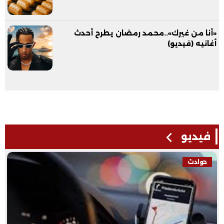
«أنا من غيرك»..محمد رمضان يطرح أحدث
أغانيه (فيديو)
فيديو
حوادث