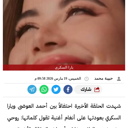
يارا السكري
حبيبة محمد
الخميس، 19 مارس 2026 09:58 م
شارك
شهدت الحلقة الأخيرة احتفالاً بين أحمد العوضى ويارا
السكري بعودتها على أنغام أغنية تقول كلماتها: روحي