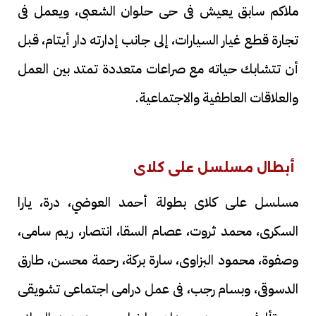
ملاكم سابق يعيش فى حى حلوان الشعبى، ويعمل فى
تجارة قطع غيار السيارات، إلى جانب إدارته دار أيتام، قبل
أن تتشابك حياته مع صراعات متعددة تمتد بين العمل
والعلاقات العاطفية والاجتماعية.
أبطال مسلسل على كلاى
مسلسل على كلاى بطولة أحمد العوضي، درة، يارا
السكرى، محمد ثروت، عصام السقا، انتصار، ريم سامى،
وصفوة، محمود البزاوى، سارة بركة، رحمة محسن، طارق
الدسوقى، وبسام رجب، فى عمل درامى اجتماعى تشويقى