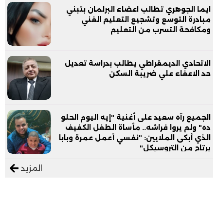
ايما الجوهري تطالب اعضاء البرلمان بتبني
مبادرة التوسع وتشجيع التعليم الفني
ومكافحة التسرب من التعليم
الاتحادي الديمقراطي يطالب بدراسة تعديل
حد الاعفاء علي ضريبة السكن
الجميع رآه سعيد على أغنية "إيه اليوم الحلو
ده" ولم يروا فراشه.. مأساة الطفل الكفيف
الذي أبكى الملايين: "نفسي أعمل عمرة وبابا
يرتاح من التروسيكل"
المزيد