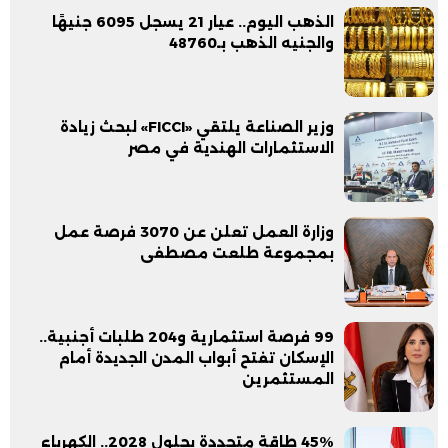
الذهب اليوم.. عيار 21 يسجل 6095 جنيهًا
والجنيه الذهب بـ48760
وزير الصناعة يلتقي «FICCI» لبحث زيادة
الاستثمارات الهندية في مصر
وزارة العمل تعلن عن 3070 فرصة عمل
بمجموعة طلعت مصطفى
99 فرصة استثمارية و204 طلبات أجنبية..
الإسكان تفتح أبواب المدن الجديدة أمام
المستثمرين
45% طاقة متجددة بحلول 2028.. الكهرباء