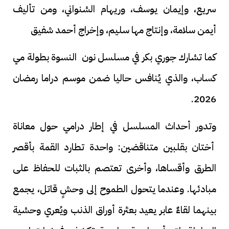
سريع، وإيمان يوسف، وريهام الشنواني، ومن تأليف
أيمن سلامة، وإنتاج مها سليم، وإخراج أحمد شفيق
كما تشارك جوري بكر في مسلسل نون النسوة بطولة مي
كساب، والذي يُنافس حاليا ضمن موسم دراما رمضان
2026.
وتدور أحداث المسلسل في إطار درامي حول معاناة
أختان بقلبين متناقضين: واحدة تطارد القمة بأقصر
الطرق وأقساها، وأخرى تعتصم بالثبات للحفاظ على
مبادئها. وعندما يتحول الطموح إلى وحشٍ قاتل، يجمع
بينهما لقاءٌ عابر يعيد بعثرة أوراق الذنب ويُعري وحشية