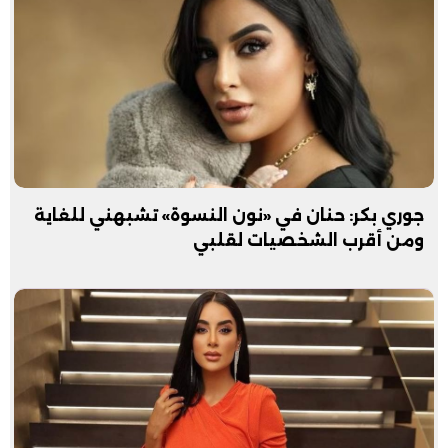
جوري بكر: حنان في «نون النسوة» تشبهني للغاية
ومن أقرب الشخصيات لقلبي