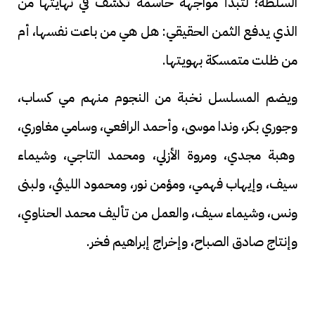
السلطة؛ لتبدأ مواجهة حاسمة تكشف في نهايتها من
الذي يدفع الثمن الحقيقي: هل هي من باعت نفسها، أم
من ظلت متمسكة بهويتها.
ويضم المسلسل نخبة من النجوم منهم مي كساب،
وجوري بكر، وندا موسى، وأحمد الرافعي، وسامي مغاوري،
وهبة مجدي، ومروة الأزلي، ومحمد التاجي، وشيماء
سيف، وإيهاب فهمي، ومؤمن نور، ومحمود الليثي، ولبنى
ونس، وشيماء سيف، والعمل من تأليف محمد الحناوي،
وإنتاج صادق الصباح، وإخراج إبراهيم فخر.