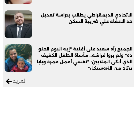
الاتحادي الديمقراطي يطالب بدراسة تعديل
حد الاعفاء علي ضريبة السكن
الجميع رآه سعيد على أغنية "إيه اليوم الحلو
ده" ولم يروا فراشه.. مأساة الطفل الكفيف
الذي أبكى الملايين: "نفسي أعمل عمرة وبابا
يرتاح من التروسيكل"
المزيد