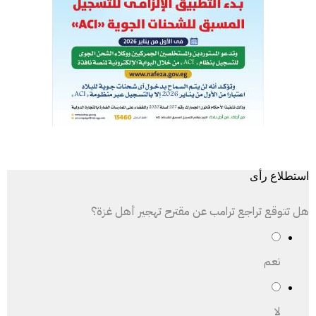
استطلاع رأى
هل تتوقع تراجع ترامب عن مقترح تهجير أهل غزة؟
نعم
لا