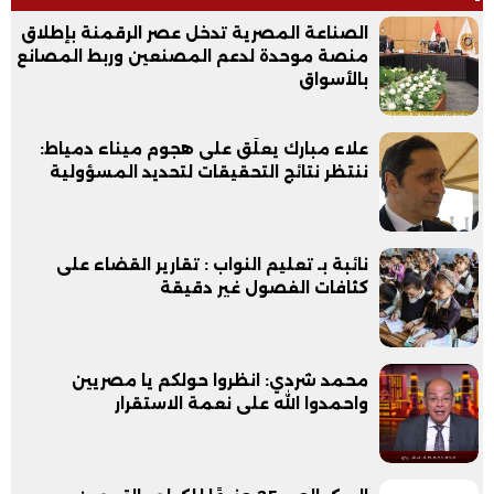
الصناعة المصرية تدخل عصر الرقمنة بإطلاق
منصة موحدة لدعم المصنعين وربط المصانع
بالأسواق
علاء مبارك يعلّق على هجوم ميناء دمياط:
ننتظر نتائج التحقيقات لتحديد المسؤولية
نائبة بـ تعليم النواب : تقارير القضاء على
كثافات الفصول غير دقيقة
محمد شردي: انظروا حولكم يا مصريين
واحمدوا الله على نعمة الاستقرار