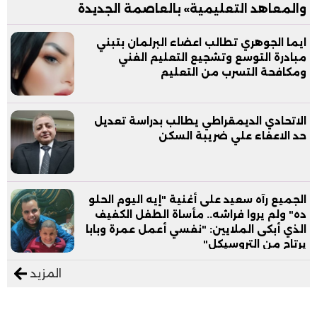
والمعاهد التعليمية» بالعاصمة الجديدة
ايما الجوهري تطالب اعضاء البرلمان بتبني
مبادرة التوسع وتشجيع التعليم الفني
ومكافحة التسرب من التعليم
الاتحادي الديمقراطي يطالب بدراسة تعديل
حد الاعفاء علي ضريبة السكن
الجميع رآه سعيد على أغنية "إيه اليوم الحلو
ده" ولم يروا فراشه.. مأساة الطفل الكفيف
الذي أبكى الملايين: "نفسي أعمل عمرة وبابا
يرتاح من التروسيكل"
المزيد