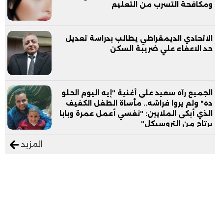
ومكافحة التسرب من التعليم
الاتحادي الديمقراطي يطالب بدراسة تعديل
حد الاعفاء علي ضريبة السكن
الجميع رآه سعيد على أغنية "إيه اليوم الحلو
ده" ولم يروا فراشه.. مأساة الطفل الكفيف
الذي أبكى الملايين: "نفسي أعمل عمرة وبابا
يرتاح من التروسيكل"
المزيد