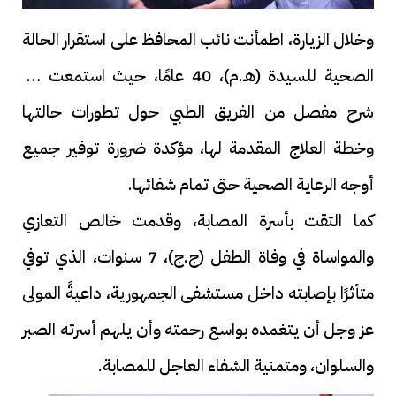
وخلال الزيارة، اطمأنت نائب المحافظ على استقرار الحالة
الصحية للسيدة (هـ.م)، 40 عامًا، حيث استمعت إلى
شرح مفصل من الفريق الطبي حول تطورات حالتها
وخطة العلاج المقدمة لها، مؤكدة ضرورة توفير جميع
أوجه الرعاية الصحية حتى تمام شفائها.
كما التقت بأسرة المصابة، وقدمت خالص التعازي
والمواساة في وفاة الطفل (ج.ج)، 7 سنوات، الذي توفي
متأثرًا بإصابته داخل مستشفى الجمهورية، داعيةً المولى
عز وجل أن يتغمده بواسع رحمته وأن يلهم أسرته الصبر
والسلوان، ومتمنية الشفاء العاجل للمصابة.