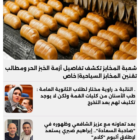
شعبة المخابز تكشف تفاصيل أزمة الخبز الحر ومطالب
تقنين المخابز السياحية| خاص
. النائبة د. راوية مختار لطلاب الثانوية العامة :
طب الأسنان من كليات القمة ولكن لا يوجد
تكليف لهم بعد التخرج
بعد تعاونه مع عزيز الشافعي وظهوره في
"صاحبة السعادة".. إبراهيم صبري يستعد
لإطلاق ألبوم "كلام"