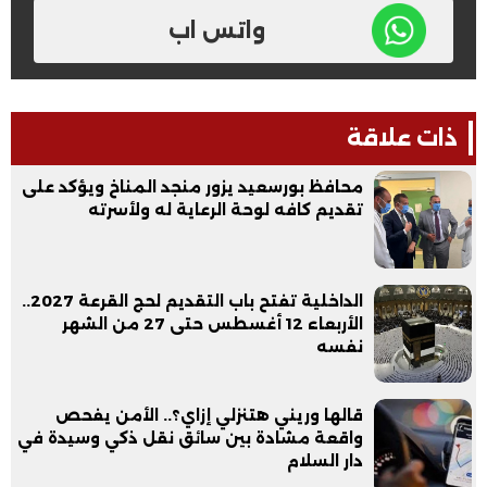
واتس اب
ذات علاقة
محافظ بورسعيد يزور منجد المناخ ويؤكد على
تقديم كافه لوحة الرعاية له ولأسرته
الداخلية تفتح باب التقديم لحج القرعة 2027..
الأربعاء 12 أغسطس حتى 27 من الشهر
نفسه
قالها وريني هتنزلي إزاي؟.. الأمن يفحص
واقعة مشادة بين سائق نقل ذكي وسيدة في
دار السلام