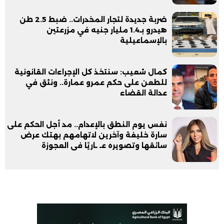
ضربة جديدة لتجار المخدرات.. ضبط 2.5 طن
هيدرو بـ1.4 مليار جنيه في مزرعتين
بالإسماعيلية
كمال شعيب: سنتخذ كل الإجراءات القانونية
للطعن على حكم عمرو عمارة.. ونثق في
عدالة القضاء
نفس يوم النطق بالإعدام.. مد أجل الحكم على
سارة خليفة وآخرين لاتهامهم بهتك عرض
سائقها وتصويره عـ ـاريًا فى العجوزة