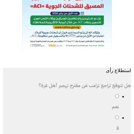
استطلاع رأى
هل تتوقع تراجع ترامب عن مقترح تهجير أهل غزة؟
نعم
لا