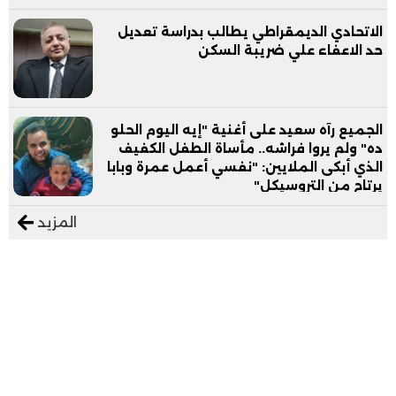
الاتحادي الديمقراطي يطالب بدراسة تعديل
حد الاعفاء علي ضريبة السكن
الجميع رآه سعيد على أغنية "إيه اليوم الحلو
ده" ولم يروا فراشه.. مأساة الطفل الكفيف
الذي أبكى الملايين: "نفسي أعمل عمرة وبابا
يرتاح من التروسيكل"
المزيد