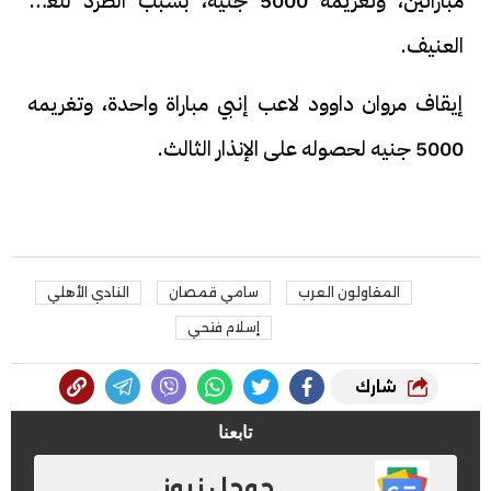
مباراتين، وتغريمه 5000 جنيه، بسبب الطرد للعب
العنيف.
إيقاف مروان داوود لاعب إنبي مباراة واحدة، وتغريمه
5000 جنيه لحصوله على الإنذار الثالث.
المقاولون العرب
سامي قمصان
النادي الأهلي
إسلام فتحي
شارك
تابعنا
جوجل نيوز