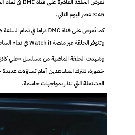
3:45 عصر اليوم التالي.
كما تُعرض على قناة DMC دراما في تمام الساعة 6 مساءً، وتعاد في 1:30 صباحاً، ثم 11:30 صباحاً.
وتتوفر الحلقة عبر منصة Watch it في تمام الساعة 6 مساءً.
وشهدت الحلقة الماضية من مسلسل «علي كلاي» ت
خطورة، لتترك المشاهدين أمام تساؤلات عديدة ح
المشتعلة التي تنذر بمواجهات حاسمة.