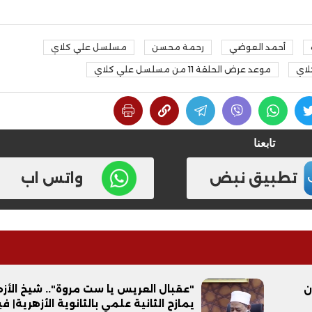
أحمد العوضي
رحمة محسن
مسلسل علي كلاي
لاي
موعد عرض الحلقة 11 من مسلسل علي كلاي
تابعنا
تطبيق نبض
واتس اب
ن
"عقبال العريس يا ست مروة".. شيخ الأزه
يمازح الثانية علمي بالثانوية الأزهرية| ف