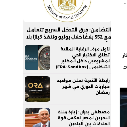
ة ثانية في
التضامن: فرق التدخل السريع تتعامل
مع 552 بلاغًا خلال يوليو وتنقذ كبارًا بلا
مأوى في 6 محافظات
لأول مرة.. الرقابة المالية
ر
تطلق الاختبار الحي
لمشروعين داخل المختبر
ت
التنظيمي (FRA-Sandbox)
رابطة الأندية تعلن مواعيد
مباريات الدوري في شهر
رمضان
مصطفى بدران: زيارة ملك
البحرين لمصر تعكس قوة
العلاقات بين البلدين..