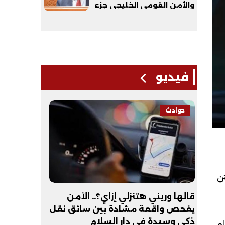
والأمن القومي الخليجي جزء
لا يتجزأ من الأمن القومي
المصري
فيديو
حوادث
فيديو
ن
لـ
قالها وريني هتنزلي إزاي؟.. الأمن
عبد الله 
يفحص واقعة مشادة بين سائق نقل
أكون طبيب
ذكي وسيدة في دار السلام
ام