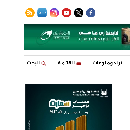
facebook
twitter
youtube
نبض
instagram
rss feed
ترند ومنوعات
القائمة
البحث