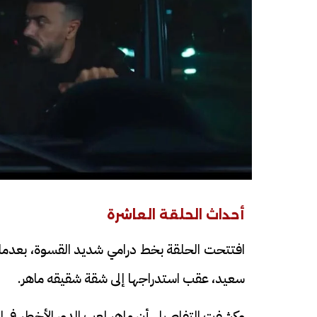
فيديو
فيديو
أحداث الحلقة العاشرة
افتتحت الحلقة بخط درامي شديد القسوة، بعدما 
سعيد، عقب استدراجها إلى شقة شقيقه ماهر.
الوداع الأخير.. دفن جثامين الضحايا
افتتاح أكبر صر
الأربعة بقرية السعدية في الفيوم
مليون جنيه
وكشفت التفاصيل أن ماهر لعب الدور الأخطر في ال