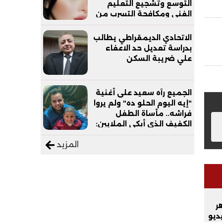
التوسع وتشجيع التعليم
الفني ومكافحة التسرب من
التعليم
الاتحادي الديمقراطي يطالب
بدراسة تعديل حد الاعفاء
علي ضريبة السكن
الجميع رآه سعيد على أغنية
"إيه اليوم الحلو ده" ولم يروا
فراشه.. مأساة الطفل
الكفيف الذي أبكى الملايين:
"نفسي أعمل عمرة وبابا
المزيد
يرتاح من التروسيكل"
ر
يديو