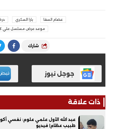
عصام السقا
يارا السكري
درة
موعد عرض مسلسل علي ك
شارك
جوجل نيوز
ذات علاقة
عبد الله الأول علمي علوم: نفسي أكو
طبيب عظام| فيديو